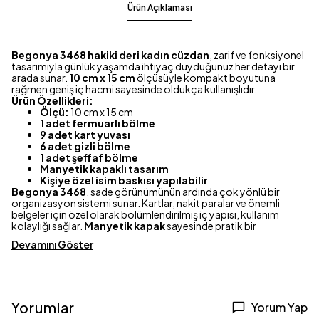
Ürün Açıklaması
Begonya 3468 hakiki deri kadın cüzdan
, zarif ve fonksiyonel
tasarımıyla günlük yaşamda ihtiyaç duyduğunuz her detayı bir
arada sunar.
10 cm x 15 cm
ölçüsüyle kompakt boyutuna
rağmen geniş iç hacmi sayesinde oldukça kullanışlıdır.
Ürün Özellikleri:
Ölçü:
10 cm x 15 cm
1 adet fermuarlı bölme
9 adet kart yuvası
6 adet gizli bölme
1 adet şeffaf bölme
Manyetik kapaklı tasarım
Kişiye özel isim baskısı yapılabilir
Begonya 3468
, sade görünümünün ardında çok yönlü bir
organizasyon sistemi sunar. Kartlar, nakit paralar ve önemli
belgeler için özel olarak bölümlendirilmiş iç yapısı, kullanım
kolaylığı sağlar.
Manyetik kapak
sayesinde pratik bir
Devamını Göster
Yorumlar
Yorum Yap