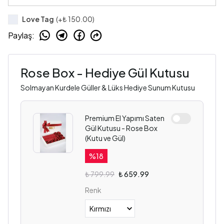
Love Tag
(+
₺ 150.00
)
Paylaş
:
Rose Box - Hediye Gül Kutusu
Solmayan Kurdele Güller & Lüks Hediye Sunum Kutusu
Premium El Yapımı Saten
Gül Kutusu - Rose Box
(Kutu ve Gül)
%
18
₺ 799.99
₺ 659.99
Renk