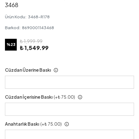
3468
Ürün Kodu
:
3468-R178
Barkod
:
8690001143468
₺ 1,999.99
%
23
₺ 1,549.99
Cüzdan Üzerine Baskı
Cüzdan İçerisine Baskı
(+
₺ 75.00
)
Anahtarlık Baskı
(+
₺ 75.00
)