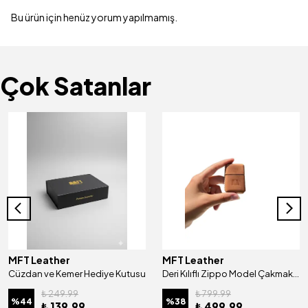
Bu ürün için henüz yorum yapılmamış.
Çok Satanlar
MFT Leather
MFT Leather
Cüzdan ve Kemer Hediye Kutusu
Deri Kılıflı Zippo Model Çakmak | Çakmak 5685 - Tiguan Camel
₺ 249.99
₺ 799.99
%
44
%
38
₺ 139.99
₺ 499.99