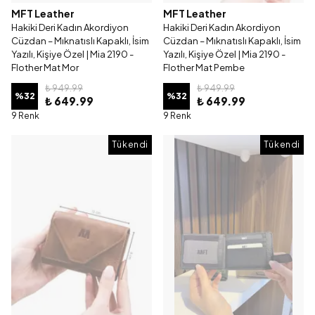
MFT Leather
MFT Leather
Hakiki Deri Kadın Akordiyon
Hakiki Deri Kadın Akordiyon
Cüzdan – Mıknatıslı Kapaklı, İsim
Cüzdan – Mıknatıslı Kapaklı, İsim
Yazılı, Kişiye Özel | Mia 2190 -
Yazılı, Kişiye Özel | Mia 2190 -
Flother Mat Mor
Flother Mat Pembe
₺ 949.99
₺ 949.99
%
32
%
32
₺ 649.99
₺ 649.99
9 Renk
9 Renk
Tükendi
Tükendi