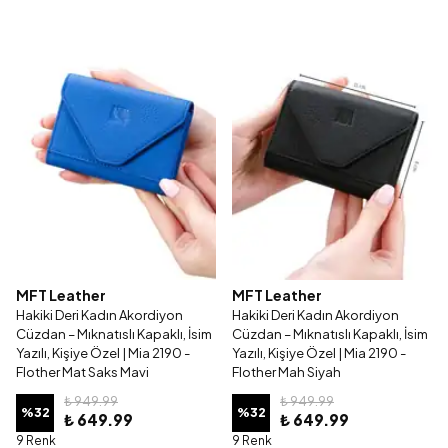
MFT Leather
MFT Leather
Hakiki Deri Kadın Akordiyon
Hakiki Deri Kadın Akordiyon
Cüzdan – Mıknatıslı Kapaklı, İsim
Cüzdan – Mıknatıslı Kapaklı, İsim
Yazılı, Kişiye Özel | Mia 2190 -
Yazılı, Kişiye Özel | Mia 2190 -
Flother Mat Saks Mavi
Flother Mah Siyah
₺ 949.99
₺ 949.99
%
32
%
32
₺ 649.99
₺ 649.99
9 Renk
9 Renk