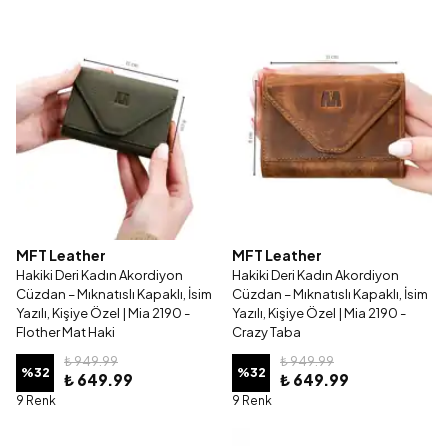
MFT Leather
MFT Leather
Hakiki Deri Kadın Akordiyon
Hakiki Deri Kadın Akordiyon
Cüzdan – Mıknatıslı Kapaklı, İsim
Cüzdan – Mıknatıslı Kapaklı, İsim
Yazılı, Kişiye Özel | Mia 2190 -
Yazılı, Kişiye Özel | Mia 2190 -
Flother Mat Haki
Crazy Taba
₺ 949.99
₺ 949.99
%
32
%
32
₺ 649.99
₺ 649.99
9 Renk
9 Renk