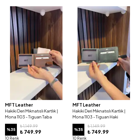
MFT Leather
MFT Leather
Hakiki Deri Mıknatıslı Kartlık |
Hakiki Deri Mıknatıslı Kartlık |
Mona 1103 - Tiguan Taba
Mona 1103 - Tiguan Haki
₺ 1,149.99
₺ 1,149.99
%
35
%
35
₺ 749.99
₺ 749.99
10 Renk
10 Renk