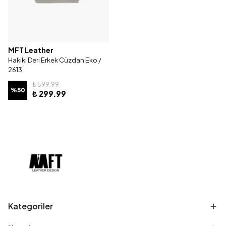
MFT Leather
Hakiki Deri Erkek Cüzdan Eko /
2613
₺ 599.99
%
50
₺ 299.99
Kategoriler