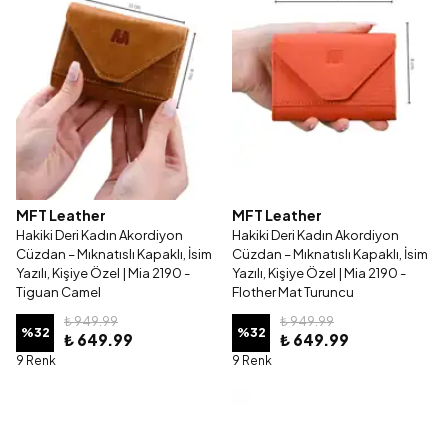
MFT Leather
MFT Leather
Hakiki Deri Kadın Akordiyon
Hakiki Deri Kadın Akordiyon
Cüzdan – Mıknatıslı Kapaklı, İsim
Cüzdan – Mıknatıslı Kapaklı, İsim
Yazılı, Kişiye Özel | Mia 2190 -
Yazılı, Kişiye Özel | Mia 2190 -
Tiguan Camel
Flother Mat Turuncu
₺ 949.99
₺ 949.99
%
32
%
32
₺ 649.99
₺ 649.99
9 Renk
9 Renk