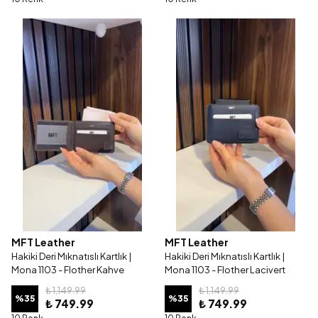
MFT Leather
MFT Leather
Hakiki Deri Mıknatıslı Kartlık |
Hakiki Deri Mıknatıslı Kartlık |
Mona 1103 - Flother Kahve
Mona 1103 - Flother Lacivert
₺ 1,149.99
₺ 1,149.99
%
35
%
35
₺ 749.99
₺ 749.99