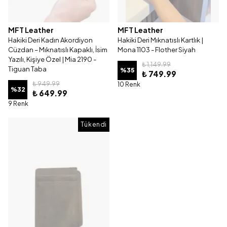
MFT Leather
MFT Leather
Hakiki Deri Kadın Akordiyon
Hakiki Deri Mıknatıslı Kartlık |
Cüzdan – Mıknatıslı Kapaklı, İsim
Mona 1103 - Flother Siyah
Yazılı, Kişiye Özel | Mia 2190 -
₺ 1,149.99
Tiguan Taba
%
35
₺ 749.99
₺ 949.99
10 Renk
%
32
₺ 649.99
9 Renk
Tükendi