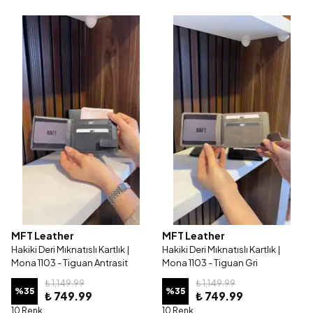
MFT Leather
MFT Leather
Hakiki Deri Mıknatıslı Kartlık |
Hakiki Deri Mıknatıslı Kartlık |
Mona 1103 - Tiguan Antrasit
Mona 1103 - Tiguan Gri
₺ 1,149.99
₺ 1,149.99
%
35
%
35
₺ 749.99
₺ 749.99
10 Renk
10 Renk