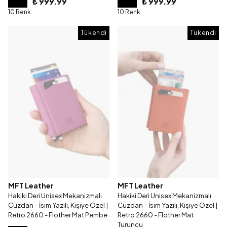
₺ 999.99
₺ 999.99
10 Renk
10 Renk
Tükendi
Tükendi
MFT Leather
MFT Leather
Hakiki Deri Unisex Mekanizmalı
Hakiki Deri Unisex Mekanizmalı
Cüzdan – İsim Yazılı, Kişiye Özel |
Cüzdan – İsim Yazılı, Kişiye Özel |
Retro 2660 - Flother Mat Pembe
Retro 2660 - Flother Mat
Turuncu