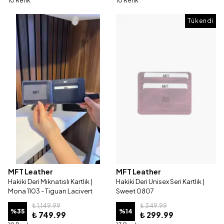
10 Renk
10 Renk
Tükendi
MFT Leather
MFT Leather
Hakiki Deri Mıknatıslı Kartlık |
Hakiki Deri Unisex Seri Kartlık |
Mona 1103 - Tiguan Lacivert
Sweet 0807
₺ 1,149.99
₺ 349.99
%
35
%
14
₺ 749.99
₺ 299.99