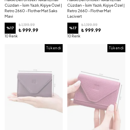
Cüzdan – İsim Yazılı, Kişiye Özel |
Cüzdan – İsim Yazılı, Kişiye Özel |
Retro 2660 - Flother Mat Saks
Retro 2660 - Flother Mat
Mavi
Lacivert
₺ 1,199.99
₺ 1,199.99
%
17
%
17
₺ 999.99
₺ 999.99
10 Renk
10 Renk
Tükendi
Tükendi