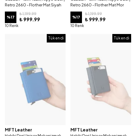
Retro 2660 - Flother Mat Siyah
Retro 2660 - Flother Mat Mor
₺ 1,199.99
₺ 1,199.99
%
17
%
17
₺ 999.99
₺ 999.99
10 Renk
10 Renk
Tükendi
Tükendi
MFT Leather
MFT Leather
Hakiki Deri Unisex Mekanizmalı
Hakiki Deri Unisex Mekanizmalı