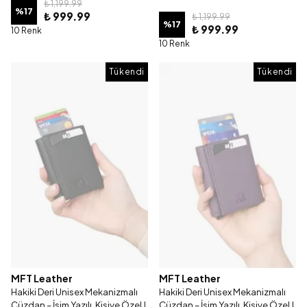
₺ 1,199.99
%
17
₺ 999.99
₺ 1,199.99
%
17
₺ 999.99
10 Renk
10 Renk
Tükendi
Tükendi
MFT Leather
MFT Leather
Hakiki Deri Unisex Mekanizmalı
Hakiki Deri Unisex Mekanizmalı
Cüzdan – İsim Yazılı, Kişiye Özel |
Cüzdan – İsim Yazılı, Kişiye Özel |