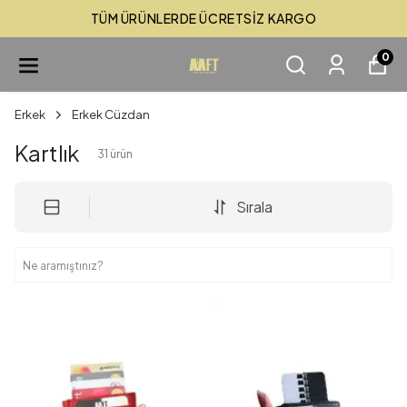
TÜM ÜRÜNLERDE ÜCRETSİZ KARGO
0
Erkek
Erkek Cüzdan
Kartlık
31
ürün
Sırala