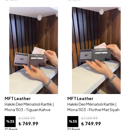
MFT Leather
MFT Leather
Hakiki Deri Mıknatıslı Kartlık |
Hakiki Deri Mıknatıslı Kartlık |
Mona 1103 - Tiguan Kahve
Mona 1103 - Flother Mat Siyah
₺ 1,149.99
₺ 1,149.99
%
35
%
35
₺ 749.99
₺ 749.99
10 Renk
10 Renk