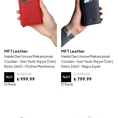
MFT Leather
MFT Leather
Hakiki Deri Unisex Mekanizmalı
Hakiki Deri Unisex Mekanizmalı
Cüzdan – İsim Yazılı, Kişiye Özel |
Cüzdan – İsim Yazılı, Kişiye Özel |
Retro 2660 - Flother Mat Kırmızı
Retro 2660 - Napa Siyah
₺ 1,199.99
₺ 1,099.99
%
17
%
27
₺ 999.99
₺ 799.99
10 Renk
10 Renk