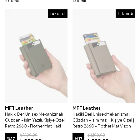
10 Renk
13 Renk
Tükendi
Tükendi
MFT Leather
MFT Leather
Hakiki Deri Unisex Mekanizmalı
Hakiki Deri Unisex Mekanizmalı
Cüzdan – İsim Yazılı, Kişiye Özel |
Cüzdan – İsim Yazılı, Kişiye Özel |
Retro 2660 - Flother Mat Haki
Retro 2660 - Flother Mat Vizon
₺ 1,199.99
₺ 1,199.99
%
17
%
17