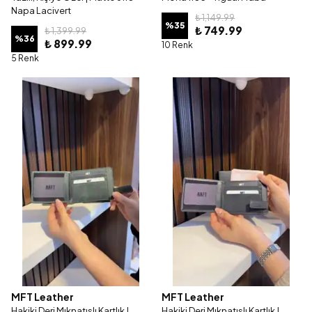
Napa Lacivert
₺ 1,149.99
%
35
₺ 749.99
₺ 1,399.99
%
36
₺ 899.99
10 Renk
5 Renk
MFT Leather
MFT Leather
Hakiki Deri Mıknatıslı Kartlık |
Hakiki Deri Mıknatıslı Kartlık |