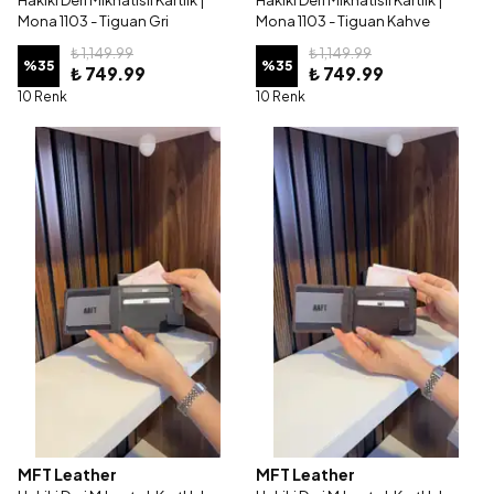
Hakiki Deri Mıknatıslı Kartlık |
Hakiki Deri Mıknatıslı Kartlık |
Mona 1103 - Tiguan Gri
Mona 1103 - Tiguan Kahve
₺ 1,149.99
₺ 1,149.99
%
35
%
35
₺ 749.99
₺ 749.99
10 Renk
10 Renk
MFT Leather
MFT Leather