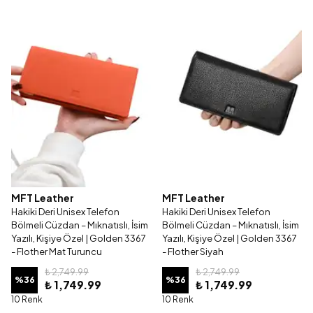
MFT Leather
MFT Leather
Hakiki Deri Unisex Telefon
Hakiki Deri Unisex Telefon
Bölmeli Cüzdan – Mıknatıslı, İsim
Bölmeli Cüzdan – Mıknatıslı, İsim
Yazılı, Kişiye Özel | Golden 3367
Yazılı, Kişiye Özel | Golden 3367
- Flother Mat Turuncu
- Flother Siyah
₺ 2,749.99
₺ 2,749.99
%
36
%
36
₺ 1,749.99
₺ 1,749.99
10 Renk
10 Renk