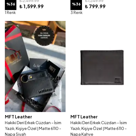
₺ 2,499.99
₺ 1,249.99
%
36
%
36
₺ 1,599.99
₺ 799.99
1 Renk
3 Renk
MFT Leather
MFT Leather
Hakiki Deri Erkek Cüzdan – İsim
Hakiki Deri Erkek Cüzdan – İsim
Yazılı, Kişiye Özel | Matte 6110 -
Yazılı, Kişiye Özel | Matte 6110 -
Napa Siyah
Napa Kahve