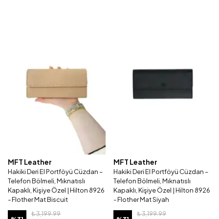
MFT Leather
MFT Leather
Hakiki Deri El Portföyü Cüzdan –
Hakiki Deri El Portföyü Cüzdan –
Telefon Bölmeli, Mıknatıslı
Telefon Bölmeli, Mıknatıslı
Kapaklı, Kişiye Özel | Hilton 8926
Kapaklı, Kişiye Özel | Hilton 8926
- Flother Mat Biscuit
- Flother Mat Siyah
₺ 3,199.99
₺ 3,199.99