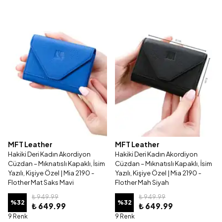
MFT Leather
MFT Leather
Hakiki Deri Kadın Akordiyon
Hakiki Deri Kadın Akordiyon
Cüzdan – Mıknatıslı Kapaklı, İsim
Cüzdan – Mıknatıslı Kapaklı, İsim
Yazılı, Kişiye Özel | Mia 2190 -
Yazılı, Kişiye Özel | Mia 2190 -
Flother Mat Saks Mavi
Flother Mah Siyah
₺ 949.99
₺ 949.99
%
32
%
32
₺ 649.99
₺ 649.99
9 Renk
9 Renk