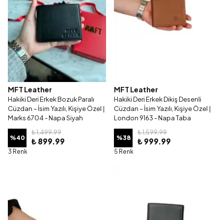
MFT Leather
MFT Leather
Hakiki Deri Erkek Bozuk Paralı
Hakiki Deri Erkek Dikiş Desenli
Cüzdan – İsim Yazılı, Kişiye Özel |
Cüzdan – İsim Yazılı, Kişiye Özel |
Marks 6704 - Napa Siyah
London 9163 - Napa Taba
₺ 1,499.99
₺ 1,599.99
%
40
%
38
₺ 899.99
₺ 999.99
3 Renk
5 Renk