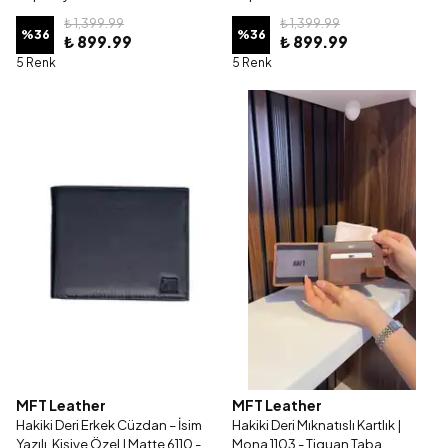
₺ 1,399.99
₺ 1,399.99
%
36
%
36
₺ 899.99
₺ 899.99
5 Renk
5 Renk
MFT Leather
MFT Leather
Hakiki Deri Erkek Cüzdan – İsim
Hakiki Deri Mıknatıslı Kartlık |
Yazılı, Kişiye Özel | Matte 6110 -
Mona 1103 - Tiguan Taba