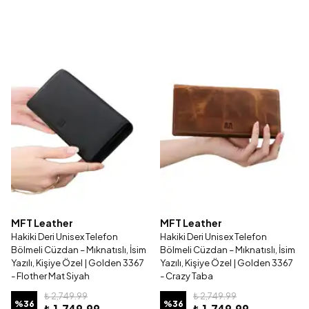
MFT Leather
MFT Leather
Hakiki Deri Unisex Telefon
Hakiki Deri Unisex Telefon
Bölmeli Cüzdan – Mıknatıslı, İsim
Bölmeli Cüzdan – Mıknatıslı, İsim
Yazılı, Kişiye Özel | Golden 3367
Yazılı, Kişiye Özel | Golden 3367
- Flother Mat Siyah
- Crazy Taba
₺ 2,749.99
₺ 2,749.99
%
36
%
36
₺ 1,749.99
₺ 1,749.99