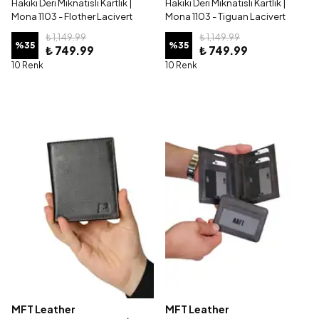
Hakiki Deri Mıknatıslı Kartlık |
Hakiki Deri Mıknatıslı Kartlık |
Mona 1103 - Flother Lacivert
Mona 1103 - Tiguan Lacivert
₺ 1,149.99
₺ 1,149.99
%
35
%
35
₺ 749.99
₺ 749.99
10 Renk
10 Renk
MFT Leather
MFT Leather