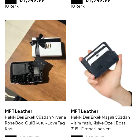
10 Renk
10 Renk
MFT Leather
MFT Leather
Hakiki Deri Erkek Cüzdan Nirvana
Hakiki Deri Erkek Maşalı Cüzdan
Rose Box | Güllü Kutu - Love Tag
– İsim Yazılı, Kişiye Özel | Boss
Kartı
3115 - Flother Lacivert