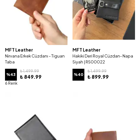
MFT Leather
MFT Leather
Nirvana Erkek Cüzdanı - Tiguan
Hakiki Deri Royal Cüzdan- Napa
Taba
Siyah | RS00022
₺ 1,499.99
₺ 1,499.99
%
43
%
40
₺ 849.99
₺ 899.99
6 Renk