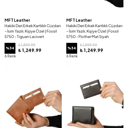
MFT Leather
MFT Leather
Hakiki Deri Erkek Kartlıklı Cüzdan
Hakiki Deri Erkek Kartlıklı Cüzdan
– İsim Yazılı, Kişiye Özel | Fossil
– İsim Yazılı, Kişiye Özel | Fossil
5750 - Tiguan Lacivert
5750 - Flother Mat Siyah
₺ 1,899.99
₺ 1,899.99
%
34
%
34
₺ 1,249.99
₺ 1,249.99
6 Renk
6 Renk