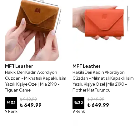
MFT Leather
MFT Leather
Hakiki Deri Kadın Akordiyon
Hakiki Deri Kadın Akordiyon
Cüzdan – Mıknatıslı Kapaklı, İsim
Cüzdan – Mıknatıslı Kapaklı, İsim
Yazılı, Kişiye Özel | Mia 2190 -
Yazılı, Kişiye Özel | Mia 2190 -
Tiguan Camel
Flother Mat Turuncu
₺ 949.99
₺ 949.99
%
32
%
32
₺ 649.99
₺ 649.99
9 Renk
9 Renk