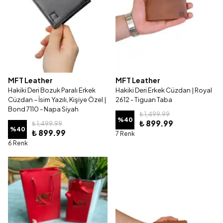
MFT Leather
MFT Leather
Hakiki Deri Bozuk Paralı Erkek
Hakiki Deri Erkek Cüzdan | Royal
Cüzdan – İsim Yazılı, Kişiye Özel |
2612 - Tiguan Taba
Bond 7110 - Napa Siyah
₺ 1,499.99
%
40
₺ 899.99
₺ 1,499.99
%
40
₺ 899.99
7 Renk
6 Renk