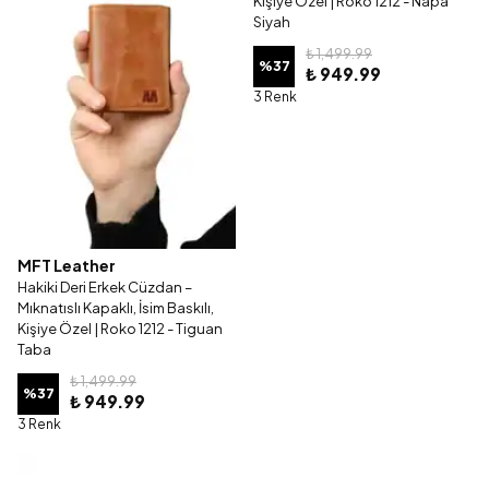
Kişiye Özel | Roko 1212 - Napa
Siyah
₺ 1,499.99
%
37
₺ 949.99
3 Renk
MFT Leather
Hakiki Deri Erkek Cüzdan –
Mıknatıslı Kapaklı, İsim Baskılı,
Kişiye Özel | Roko 1212 - Tiguan
Taba
₺ 1,499.99
%
37
₺ 949.99
3 Renk