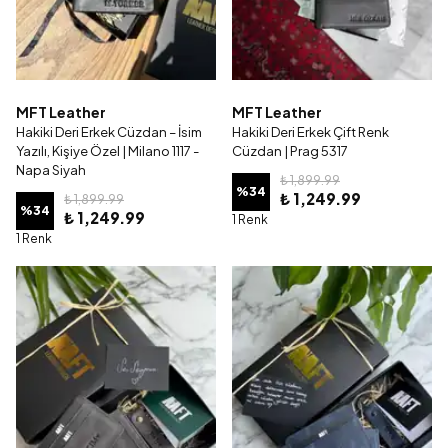
MFT Leather
MFT Leather
Hakiki Deri Erkek Cüzdan – İsim
Hakiki Deri Erkek Çift Renk
Yazılı, Kişiye Özel | Milano 1117 -
Cüzdan | Prag 5317
Napa Siyah
₺ 1,899.99
%
34
₺ 1,249.99
₺ 1,899.99
%
34
₺ 1,249.99
1 Renk
1 Renk