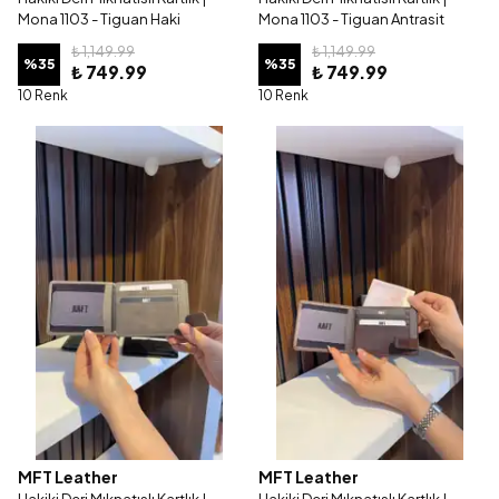
Mona 1103 - Tiguan Haki
Mona 1103 - Tiguan Antrasit
₺ 1,149.99
₺ 1,149.99
%
35
%
35
₺ 749.99
₺ 749.99
10 Renk
10 Renk
MFT Leather
MFT Leather