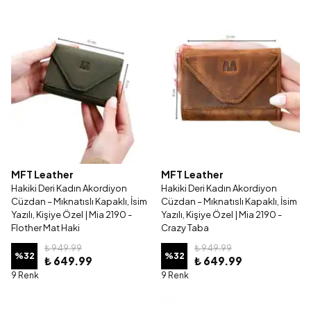
MFT Leather
MFT Leather
Hakiki Deri Kadın Akordiyon
Hakiki Deri Kadın Akordiyon
Cüzdan – Mıknatıslı Kapaklı, İsim
Cüzdan – Mıknatıslı Kapaklı, İsim
Yazılı, Kişiye Özel | Mia 2190 -
Yazılı, Kişiye Özel | Mia 2190 -
Flother Mat Haki
Crazy Taba
₺ 949.99
₺ 949.99
%
32
%
32
₺ 649.99
₺ 649.99
9 Renk
9 Renk