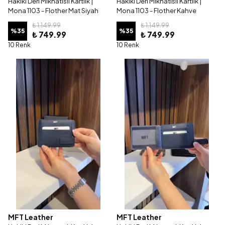
Hakiki Deri Mıknatıslı Kartlık |
Hakiki Deri Mıknatıslı Kartlık |
Mona 1103 - Flother Mat Siyah
Mona 1103 - Flother Kahve
₺ 1,149.99
₺ 1,149.99
%
35
%
35
₺ 749.99
₺ 749.99
10 Renk
10 Renk
MFT Leather
MFT Leather