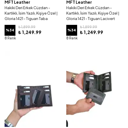
MFT Leather
MFT Leather
Hakiki Deri Erkek Cüzdan -
Hakiki Deri Erkek Cüzdan -
Kartlıklı, İsim Yazılı, Kişiye Özel |
Kartlıklı, İsim Yazılı, Kişiye Özel |
Gloria 1421 - Tiguan Taba
Gloria 1421 - Tiguan Lacivert
₺ 1,899.99
₺ 1,899.99
%
34
%
34
₺ 1,249.99
₺ 1,249.99
8 Renk
8 Renk