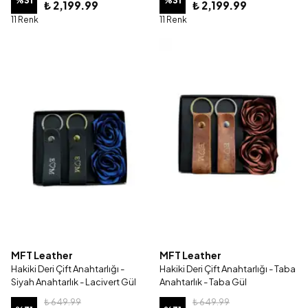
%
31
%
31
₺ 2,199.99
₺ 2,199.99
11 Renk
11 Renk
MFT Leather
MFT Leather
Hakiki Deri Çift Anahtarlığı -
Hakiki Deri Çift Anahtarlığı - Taba
Siyah Anahtarlık - Lacivert Gül
Anahtarlık - Taba Gül
₺ 649.99
₺ 649.99