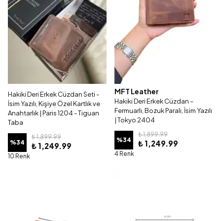
MFT Leather
Hakiki Deri Erkek Cüzdan Seti -
Hakiki Deri Erkek Cüzdan –
İsim Yazılı, Kişiye Özel Kartlık ve
Fermuarlı, Bozuk Paralı, İsim Yazılı
Anahtarlık | Paris 1204 - Tiguan
| Tokyo 2404
Taba
₺ 1,899.99
₺ 1,899.99
%
34
%
34
₺ 1,249.99
₺ 1,249.99
4 Renk
10 Renk