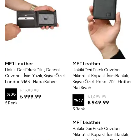
MFT Leather
MFT Leather
Hakiki Deri Erkek Dikiş Desenli
Hakiki Deri Erkek Cüzdan –
Cüzdan – İsim Yazılı, Kişiye Özel |
Mıknatıslı Kapaklı, İsim Baskılı,
London 9163 - Napa Kahve
Kişiye Özel | Roko 1212 - Flother
Mat Siyah
₺ 1,599.99
%
38
₺ 999.99
₺ 1,499.99
%
37
₺ 949.99
5 Renk
3 Renk
MFT Leather
Hakiki Deri Erkek Cüzdan –
Mıknatıslı Kapaklı, İsim Baskılı,