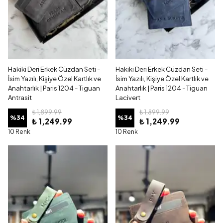
Hakiki Deri Erkek Cüzdan Seti -
Hakiki Deri Erkek Cüzdan Seti -
İsim Yazılı, Kişiye Özel Kartlık ve
İsim Yazılı, Kişiye Özel Kartlık ve
Anahtarlık | Paris 1204 - Tiguan
Anahtarlık | Paris 1204 - Tiguan
Antrasit
Lacivert
₺ 1,899.99
₺ 1,899.99
%
34
%
34
₺ 1,249.99
₺ 1,249.99
10 Renk
10 Renk