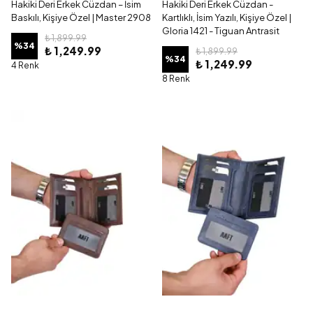
Hakiki Deri Erkek Cüzdan – İsim
Hakiki Deri Erkek Cüzdan -
Baskılı, Kişiye Özel | Master 2908
Kartlıklı, İsim Yazılı, Kişiye Özel |
Gloria 1421 - Tiguan Antrasit
₺ 1,899.99
%
34
₺ 1,249.99
₺ 1,899.99
%
34
₺ 1,249.99
4 Renk
8 Renk