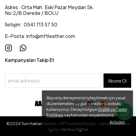
Adres : Orta Mah. Eski Pazar Meydan Sk.
No:2/B Gerede / BOLU
İletişim : 0541 713 57 50
E-Posta:
info@mftleather.com
Kampanyaları Takip Et
Abone Ol
Alışveriş deneyiminizi iyileştirmek için yasal
düzenlemelere uygun çerezler (cookies)
kullanıyoruz. Detaylı bilgiye
Gizlilik ve Çerez
Politikası
sayfamızdan erişebilirsiniz.
Anladım
©2024 Tüm Hakları Saklıdır - MFT Leather Design - Dijital Pazarlama
Ajansı:
Veritas Dijital