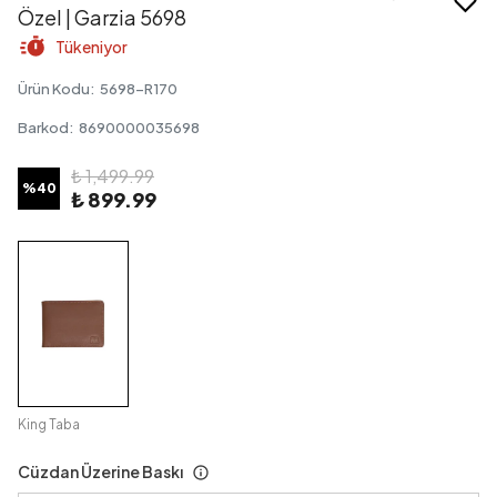
Özel | Garzia 5698
Tükeniyor
Ürün Kodu
:
5698-R170
Barkod
:
8690000035698
₺ 1,499.99
%
40
₺ 899.99
King Taba
Cüzdan Üzerine Baskı