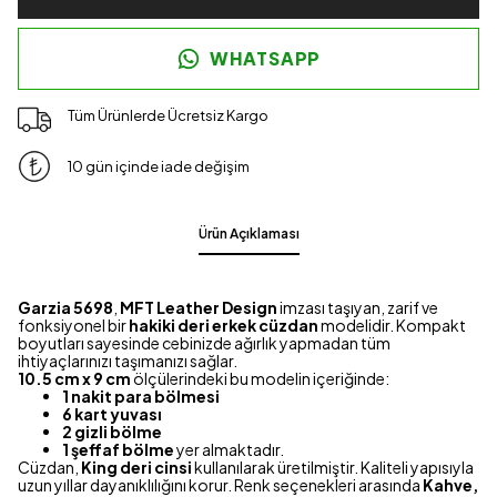
WHATSAPP
Tüm Ürünlerde Ücretsiz Kargo
10 gün içinde iade değişim
Ürün Açıklaması
Garzia 5698
,
MFT Leather Design
imzası taşıyan, zarif ve
fonksiyonel bir
hakiki deri erkek cüzdan
modelidir. Kompakt
boyutları sayesinde cebinizde ağırlık yapmadan tüm
ihtiyaçlarınızı taşımanızı sağlar.
10.5 cm x 9 cm
ölçülerindeki bu modelin içeriğinde:
1 nakit para bölmesi
6 kart yuvası
2 gizli bölme
1 şeffaf bölme
yer almaktadır.
Cüzdan,
King deri cinsi
kullanılarak üretilmiştir. Kaliteli yapısıyla
uzun yıllar dayanıklılığını korur. Renk seçenekleri arasında
Kahve,