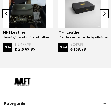
MFT Leather
MFT Leather
Beauty/Rose Box Set - Flother Mat Haki
Cüzdan ve Kemer Hediye Kutusu
₺ 3,499.99
₺ 249.99
%
16
%
44
₺ 2,949.99
₺ 139.99
Kategoriler