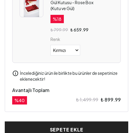
Gül Kutusu - Rose Box
(Kutu ve Gül)
%
18
₺ 799.99
₺ 659.99
Renk
İncelediğiniz ürün ile birlikte bu ürünler de sepetinize
eklenecektir!
Avantajlı Toplam
₺ 1,499.99
₺ 899.99
%
40
SEPETE EKLE