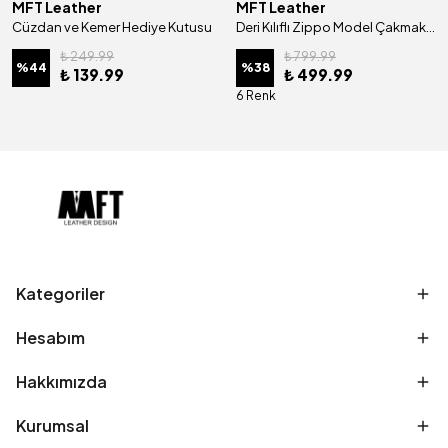
MFT Leather
MFT Leather
Cüzdan ve Kemer Hediye Kutusu
Deri Kılıflı Zippo Model Çakmak | Çakmak 5685 - Tiguan Camel
₺ 249.99
₺ 799.99
%
44
%
38
₺ 139.99
₺ 499.99
6 Renk
Kategoriler
Hesabım
Hakkımızda
Kurumsal