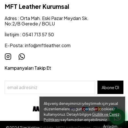
MFT Leather Kurumsal
Adres : Orta Mah. Eski Pazar Meydan Sk.
No:2/B Gerede / BOLU
İletişim : 0541 713 57 50
E-Posta:
info@mftleather.com
Kampanyaları Takip Et
Abone Ol
Alışveriş deneyiminizi iyileştirmek için yasal
düzenlemelere uygun çerezler (cookies)
kullanıyoruz. Detaylı bilgiye
Gizlilik ve Çerez
Politikası
sayfamızdan erişebilirsiniz.
Anladım
©2024 Tüm Hakları Saklıdır - MFT Leather Design - Dijital Pazarlama