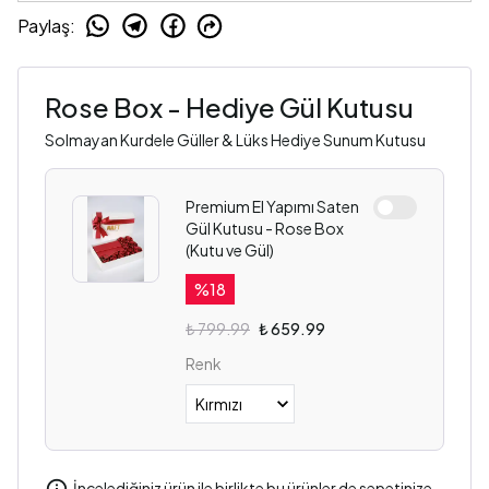
Paylaş
:
Rose Box - Hediye Gül Kutusu
Solmayan Kurdele Güller & Lüks Hediye Sunum Kutusu
Premium El Yapımı Saten
Gül Kutusu - Rose Box
(Kutu ve Gül)
%
18
₺ 799.99
₺ 659.99
Renk
İncelediğiniz ürün ile birlikte bu ürünler de sepetinize