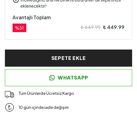
eklenecektir!
Avantajlı Toplam
₺ 649.99
₺ 449.99
%
31
SEPETE EKLE
WHATSAPP
Tüm Ürünlerde Ücretsiz Kargo
10 gün içinde iade değişim