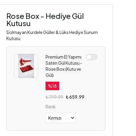
Rose Box - Hediye Gül
Kutusu
Solmayan Kurdele Güller & Lüks Hediye Sunum
Kutusu
Premium El Yapımı
Saten Gül Kutusu -
Rose Box (Kutu ve
Gül)
%
18
₺ 799.99
₺ 659.99
Renk