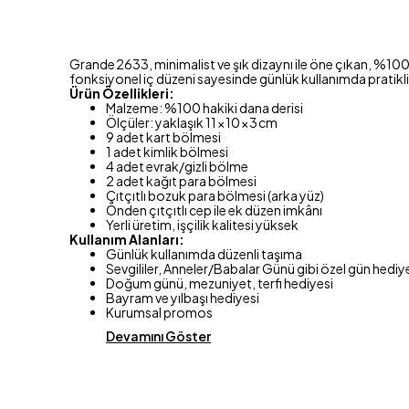
Grande 2633, minimalist ve şık dizaynı ile öne çıkan, %100 
fonksiyonel iç düzeni sayesinde günlük kullanımda pratiklik 
Ürün Özellikleri:
Malzeme: %100 hakiki dana derisi
Ölçüler: yaklaşık 11 × 10 × 3 cm
9 adet kart bölmesi
1 adet kimlik bölmesi
4 adet evrak/gizli bölme
2 adet kağıt para bölmesi
Çıtçıtlı bozuk para bölmesi (arka yüz)
Önden çıtçıtlı cep ile ek düzen imkânı
Yerli üretim, işçilik kalitesi yüksek
Kullanım Alanları:
Günlük kullanımda düzenli taşıma
Sevgililer, Anneler/Babalar Günü gibi özel gün hediy
Doğum günü, mezuniyet, terfi hediyesi
Bayram ve yılbaşı hediyesi
Kurumsal promos
Devamını Göster