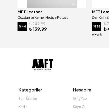
MFT Leather
MFT Lea
Hakiki Deri Erkek Cüzdan - Kartlıklı, İsim Yazılı, Kişiye Özel | Gloria 1421 - Tiguan Antrasit
Cüzdan ve Kemer Hediye Kutusu
₺ 249.99
₺ 
%
44
%
38
₺ 139.99
₺ 
6 Renk
Kategoriler
Hesabım
Tüm Ürünler
Giriş Yap
Kadın
Kayıt Ol