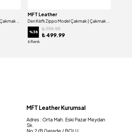
MFT Leather
MFT L
Deri Kılıflı Zippo Model Çakmak | Çakmak 5685 - Tiguan Gri
Deri Kılıflı Zippo Model Çakmak | Çakmak 5685 - Tiguan Haki
₺ 799.99
%
38
%
38
₺ 499.99
6 Renk
6 Renk
MFT Leather Kurumsal
Adres : Orta Mah. Eski Pazar Meydan
Sk.
No:2/B Gerede / BOLU