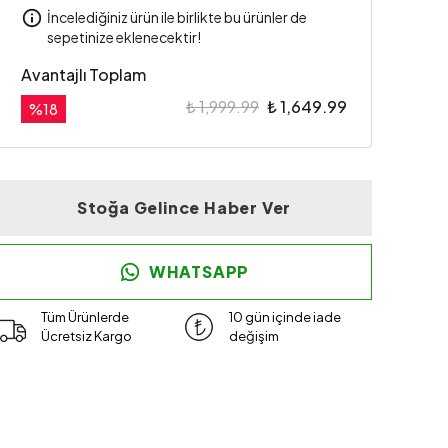
İncelediğiniz ürün ile birlikte bu ürünler de
sepetinize eklenecektir!
Avantajlı Toplam
₺ 1,999.99
₺ 1,649.99
%
18
Stoğa Gelince Haber Ver
WHATSAPP
Tüm Ürünlerde
10 gün içinde iade
Ücretsiz Kargo
değişim