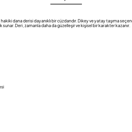
hakiki dana derisi dayanıklı bir cüzdandır. Dikey ve yatay taşıma seçene
sunar. Deri, zamanla daha da güzelleşir ve kişisel bir karakter kazanır.
esi