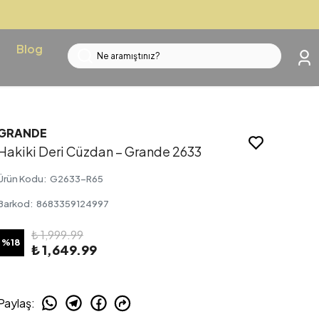
Blog
GRANDE
Hakiki Deri Cüzdan – Grande 2633
Ürün Kodu
:
G2633-R65
Barkod
:
8683359124997
₺ 1,999.99
%
18
₺ 1,649.99
Paylaş
: