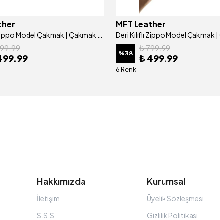
ther
MFT Leather
Deri Kılıflı Zippo Model Çakmak | Çakmak 5685 - Tiguan Camel
799.99
₺ 799.99
%
38
499.99
₺ 499.99
6 Renk
Hakkımızda
Kurumsal
İletişim
Üyelik Sözleşmesi
S.S.S
Gizlilik Politikası