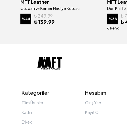
MFT Leather
MFT Lea
Hakiki Deri Erkek Çift Renk Cüzdan | Prag 5317
Cüzdan ve Kemer Hediye Kutusu
₺ 249.99
₺ 
%
44
%
38
₺ 139.99
₺ 
6 Renk
Kategoriler
Hesabım
Tüm Ürünler
Giriş Yap
Kadın
Kayıt Ol
Erkek