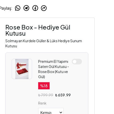
Paylaş
:
Rose Box - Hediye Gül
Kutusu
Solmayan Kurdele Güller & Lüks Hediye Sunum
Kutusu
Premium El Yapımı
Saten Gül Kutusu -
Rose Box (Kutu ve
Gül)
%
18
₺ 799.99
₺ 659.99
Renk