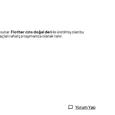
 sunar.
Flother cins doğal deri
ile üretilmiş olan bu
açları rahatça taşımanıza olanak tanır.
Yorum Yap