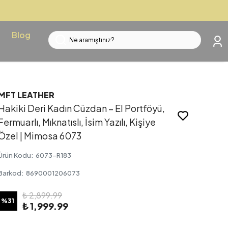
Blog
MFT LEATHER
Hakiki Deri Kadın Cüzdan – El Portföyü,
Fermuarlı, Mıknatıslı, İsim Yazılı, Kişiye
Özel | Mimosa 6073
Ürün Kodu
:
6073-R183
Barkod
:
8690001206073
₺ 2,899.99
%
31
₺ 1,999.99