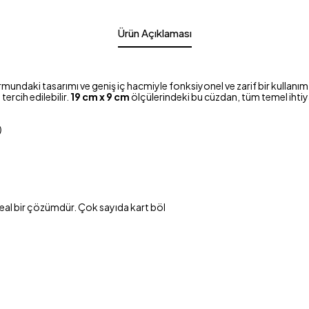
Ürün Açıklaması
rmundaki tasarımı ve geniş iç hacmiyle fonksiyonel ve zarif bir kullanım
ercih edilebilir.
19 cm x 9 cm
ölçülerindeki bu cüzdan, tüm temel ihtiy
)
ideal bir çözümdür. Çok sayıda kart böl