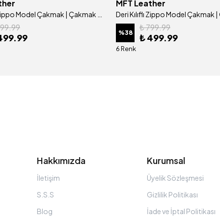
ther
MFT Leather
Deri Kılıflı Zippo Model Çakmak | Çakmak 5685 - Tiguan Camel
799.99
₺ 799.99
%
38
499.99
₺ 499.99
6 Renk
Hakkımızda
Kurumsal
İletişim
Üyelik Sözleşmesi
S.S.S
Gizlilik Politikası
Blog
İade ve İptal Politikası