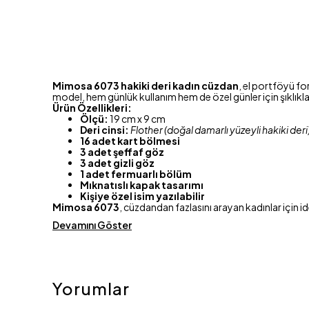
Mimosa 6073 hakiki deri kadın cüzdan
, el portföyü fo
model, hem günlük kullanım hem de özel günler için şıklıkla t
Ürün Özellikleri:
Ölçü:
19 cm x 9 cm
Deri cinsi:
Flother (doğal damarlı yüzeyli hakiki deri
16 adet kart bölmesi
3 adet şeffaf göz
3 adet gizli göz
1 adet fermuarlı bölüm
Mıknatıslı kapak tasarımı
Kişiye özel isim yazılabilir
Mimosa 6073
, cüzdandan fazlasını arayan kadınlar için 
Devamını Göster
Yorumlar