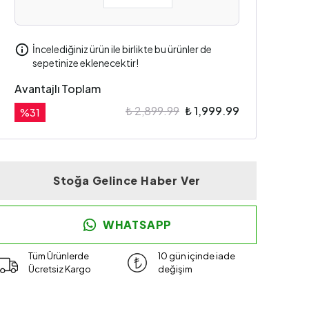
İncelediğiniz ürün ile birlikte bu ürünler de
sepetinize eklenecektir!
Avantajlı Toplam
₺ 2,899.99
₺ 1,999.99
%
31
Stoğa Gelince Haber Ver
WHATSAPP
Tüm Ürünlerde
10 gün içinde iade
Ücretsiz Kargo
değişim