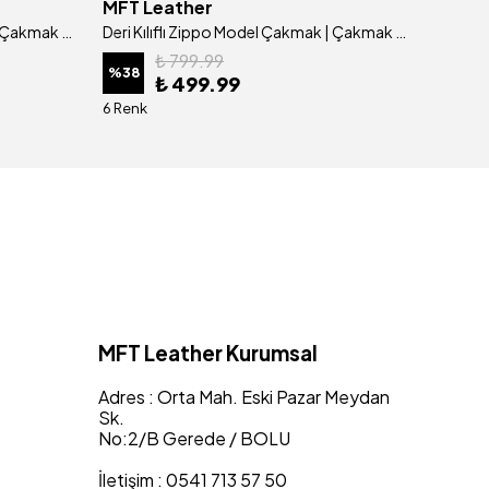
MFT Leather
MFT L
Deri Kılıflı Zippo Model Çakmak | Çakmak 5685 - Tiguan Gri
Deri Kılıflı Zippo Model Çakmak | Çakmak 5685 - Tiguan Haki
₺ 799.99
%
38
%
38
₺ 499.99
6 Renk
6 Renk
MFT Leather Kurumsal
Adres : Orta Mah. Eski Pazar Meydan
Sk.
No:2/B Gerede / BOLU
İletişim : 0541 713 57 50