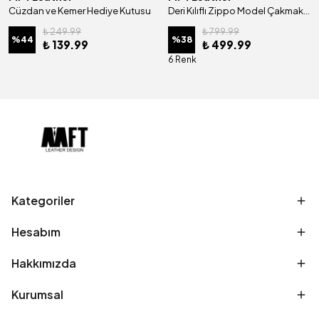
Cüzdan ve Kemer Hediye Kutusu
Deri Kılıflı Zippo Model Çakmak | Çakmak 5685 - Tiguan Camel
₺ 249.99
₺ 799.99
%
44
%
38
₺ 139.99
₺ 499.99
6 Renk
Kategoriler
Hesabım
Hakkımızda
Kurumsal