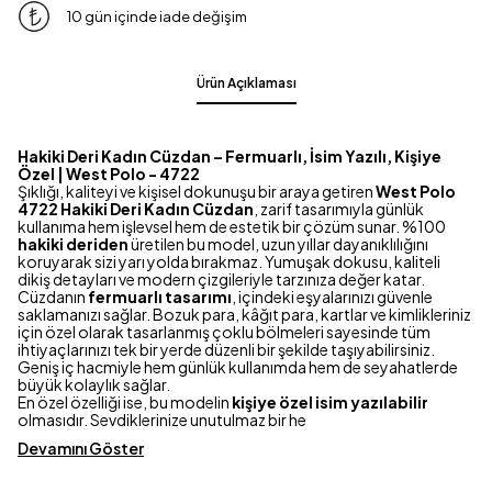
10 gün içinde iade değişim
Ürün Açıklaması
Hakiki Deri Kadın Cüzdan – Fermuarlı, İsim Yazılı, Kişiye
Özel | West Polo - 4722
Şıklığı, kaliteyi ve kişisel dokunuşu bir araya getiren
West Polo
4722 Hakiki Deri Kadın Cüzdan
, zarif tasarımıyla günlük
kullanıma hem işlevsel hem de estetik bir çözüm sunar. %100
hakiki deriden
üretilen bu model, uzun yıllar dayanıklılığını
koruyarak sizi yarı yolda bırakmaz. Yumuşak dokusu, kaliteli
dikiş detayları ve modern çizgileriyle tarzınıza değer katar.
Cüzdanın
fermuarlı tasarımı
, içindeki eşyalarınızı güvenle
saklamanızı sağlar. Bozuk para, kâğıt para, kartlar ve kimlikleriniz
için özel olarak tasarlanmış çoklu bölmeleri sayesinde tüm
ihtiyaçlarınızı tek bir yerde düzenli bir şekilde taşıyabilirsiniz.
Geniş iç hacmiyle hem günlük kullanımda hem de seyahatlerde
büyük kolaylık sağlar.
En özel özelliği ise, bu modelin
kişiye özel isim yazılabilir
olmasıdır. Sevdiklerinize unutulmaz bir he
Devamını Göster