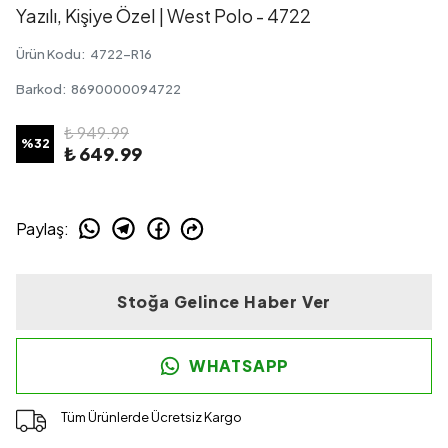
Yazılı, Kişiye Özel | West Polo - 4722
Ürün Kodu
:
4722-R16
Barkod
:
8690000094722
₺ 949.99
%
32
₺ 649.99
Paylaş
:
Stoğa Gelince Haber Ver
WHATSAPP
Tüm Ürünlerde Ücretsiz Kargo