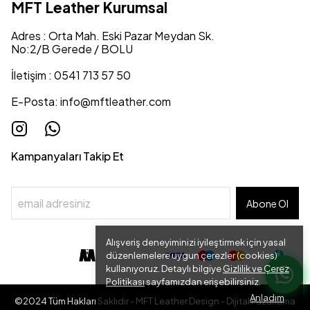
MFT Leather Kurumsal
Adres : Orta Mah. Eski Pazar Meydan Sk.
No:2/B Gerede / BOLU
İletişim : 0541 713 57 50
E-Posta:
info@mftleather.com
Kampanyaları Takip Et
Abone Ol
Alışveriş deneyiminizi iyileştirmek için yasal
düzenlemelere uygun çerezler (cookies)
kullanıyoruz. Detaylı bilgiye
Gizlilik ve Çerez
Politikası
sayfamızdan erişebilirsiniz.
Anladım
©2024 Tüm Hakları Saklıdır - MFT Leather Design - Dijital Pazarlama