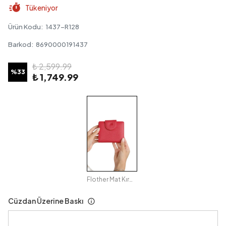
Tükeniyor
Ürün Kodu
:
1437-R128
Barkod
:
8690000191437
₺ 2,599.99
%
33
₺ 1,749.99
Flother Mat Kırmızı
Cüzdan Üzerine Baskı