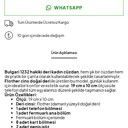
WHATSAPP
Tüm Ürünlerde Ücretsiz Kargo
10 gün içinde iade değişim
Ürün Açıklaması
Bulgari 1232 hakiki deri kadın cüzdan
, hem şık bir cüzdan hem
de pratik bir çanta olarak kullanılabilecek şekilde tasarlanmıştır.
Flother cins doğal deri
ile üretilen bu model, günlük kullanım
için ideal bir konfor ve estetik sunar.
19 cm x 10 cm
ölçüsü ile
telefon dahil tüm eşyalarınızı düzenli şekilde taşımanızı sağlar.
Ürün Özellikleri:
Ölçü:
19 cm x 10 cm
Deri cinsi:
Flother (damarlı yüzeyli doğal deri)
1 adet telefon bölmesi
1 adet fermuarlı ana bölüm
Fermuarlı bölüm içerisinde:
8 adet kart bölmesi
2 adet geniş göz