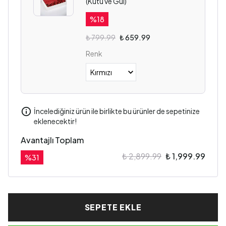
(Kutu ve Gül)
%
18
₺ 799.99
₺ 659.99
Renk
İncelediğiniz ürün ile birlikte bu ürünler de sepetinize
eklenecektir!
Avantajlı Toplam
₺ 2,899.99
₺ 1,999.99
%
31
SEPETE EKLE