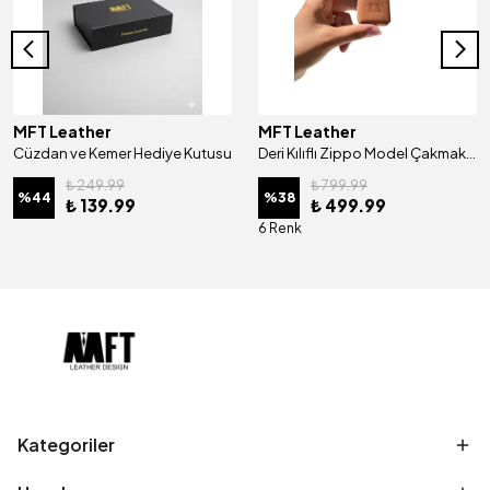
MFT Leather
MFT Leather
Cüzdan ve Kemer Hediye Kutusu
Deri Kılıflı Zippo Model Çakmak | Çakmak 5685 - Tiguan Camel
₺ 249.99
₺ 799.99
%
44
%
38
₺ 139.99
₺ 499.99
6 Renk
Kategoriler