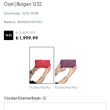
Özel | Bulgari 1232
Ürün Kodu
:
1232-R128
Barkod
:
8690001291232
₺ 2,899.99
%
31
₺ 1,999.99
Flother Mat Kırmızı
Flother Mat Mor
Cüzdan Üzerine Baskı