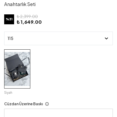
Anahtarlık Seti
₺ 2,399.00
%
31
₺ 1,649.00
Siyah
Cüzdan Üzerine Baskı