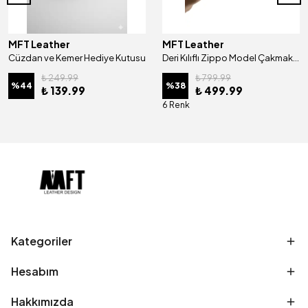
MFT Leather
MFT Leather
Cüzdan ve Kemer Hediye Kutusu
Deri Kılıflı Zippo Model Çakmak | Çakmak 5685 - Tiguan Camel
₺ 249.99
₺ 799.99
%
44
%
38
₺ 139.99
₺ 499.99
6 Renk
Kategoriler
Hesabım
Hakkımızda