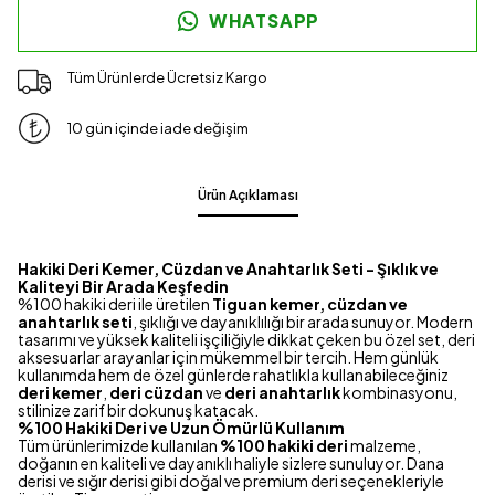
WHATSAPP
Tüm Ürünlerde Ücretsiz Kargo
10 gün içinde iade değişim
Ürün Açıklaması
Hakiki Deri Kemer, Cüzdan ve Anahtarlık Seti - Şıklık ve
Kaliteyi Bir Arada Keşfedin
%100 hakiki deri ile üretilen
Tiguan kemer, cüzdan ve
anahtarlık seti
, şıklığı ve dayanıklılığı bir arada sunuyor. Modern
tasarımı ve yüksek kaliteli işçiliğiyle dikkat çeken bu özel set, deri
aksesuarlar arayanlar için mükemmel bir tercih. Hem günlük
kullanımda hem de özel günlerde rahatlıkla kullanabileceğiniz
deri kemer
,
deri cüzdan
ve
deri anahtarlık
kombinasyonu,
stilinize zarif bir dokunuş katacak.
%100 Hakiki Deri ve Uzun Ömürlü Kullanım
Tüm ürünlerimizde kullanılan
%100 hakiki deri
malzeme,
doğanın en kaliteli ve dayanıklı haliyle sizlere sunuluyor. Dana
derisi ve sığır derisi gibi doğal ve premium deri seçenekleriyle