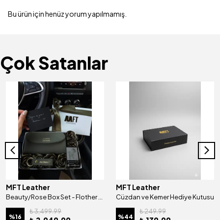
Bu ürün için henüz yorum yapılmamış.
Çok Satanlar
MFT Leather
MFT Leather
Beauty/Rose Box Set - Flother Mat Haki
Cüzdan ve Kemer Hediye Kutusu
₺ 3,499.99
₺ 249.99
%
16
%
44