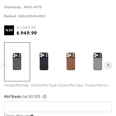
Ürün Kodu
:
4903-R175
Barkod
:
8696381404903
₺ 1,349.99
%
30
₺ 949.99
Flother Mat Haki
Flother Mat Siyah
Flother Mat Taba
Flother Mat Vizon
Kılıf Baskı
(+
₺ 50.00
)
Örnek: Meryem♥