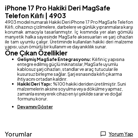
iPhone 17 Pro Hakiki Deri MagSafe
Telefon Kılıfı | 4903
4903 model numaralı Hakiki Deri iPhone 17 Pro MagSafe Telefon
Kılıfı, cihazınızı çizilmelere, darbelere ve günlük yıpranmalara karşı
korumak amacıyla tasarlanmıştır. İç kısmında yer alan gömülü
manyetik halka sayesinde MagSafe aksesuarları ve şarj cihazları
ile tam uyumlu çalışır. Üretiminde kullanılan hakiki deri malzeme
yapısı, uzun ömürlü bir kullanım ve dayanıklılık sunar.
Öne Çıkan Özellikler
Gelişmiş MagSafe Entegrasyonu:
Kılıfın iç yapısına
entegre edilmiş güçlü mıknatıslar, MagSafe uyumlu
kablosuz şarj cihazları, standlar ve araç tutucular ile
kusursuz birleşme sağlar. Şarj esnasında kılıfı çıkarma
ihtiyacını ortadan kaldırır.
Hakiki Deri Yapı:
%100 hakiki deriden üretilmiştir. Suni
malzemelerin aksine soyulma veya dökülme yapmaz,
zamanla esneyerek cihazı en iyi şekilde sarar ve doğal
formunu korur.
Devamını Göster
Yorumlar
Yorum Yap