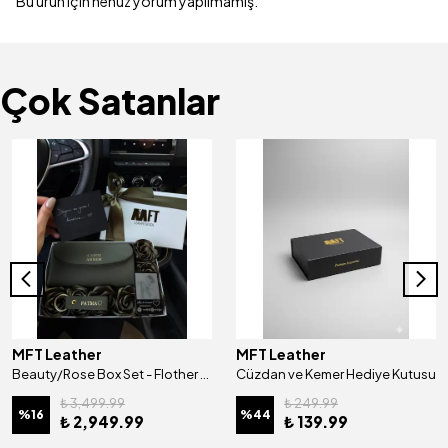
Bu ürün için henüz yorum yapılmamış.
Çok Satanlar
MFT Leather
MFT Leather
Beauty/Rose Box Set - Flother Mat Haki
Cüzdan ve Kemer Hediye Kutusu
₺ 3,499.99
₺ 249.99
%
16
%
44
₺ 2,949.99
₺ 139.99