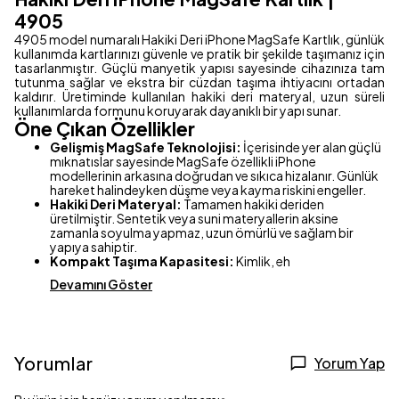
4905
4905 model numaralı Hakiki Deri iPhone MagSafe Kartlık, günlük
kullanımda kartlarınızı güvenle ve pratik bir şekilde taşımanız için
tasarlanmıştır. Güçlü manyetik yapısı sayesinde cihazınıza tam
tutunma sağlar ve ekstra bir cüzdan taşıma ihtiyacını ortadan
kaldırır. Üretiminde kullanılan hakiki deri materyal, uzun süreli
kullanımlarda formunu koruyarak dayanıklı bir yapı sunar.
Öne Çıkan Özellikler
Gelişmiş MagSafe Teknolojisi:
İçerisinde yer alan güçlü
mıknatıslar sayesinde MagSafe özellikli iPhone
modellerinin arkasına doğrudan ve sıkıca hizalanır. Günlük
hareket halindeyken düşme veya kayma riskini engeller.
Hakiki Deri Materyal:
Tamamen hakiki deriden
üretilmiştir. Sentetik veya suni materyallerin aksine
zamanla soyulma yapmaz, uzun ömürlü ve sağlam bir
yapıya sahiptir.
Kompakt Taşıma Kapasitesi:
Kimlik, eh
Devamını Göster
Yorumlar
Yorum Yap