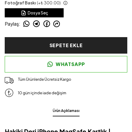
Fotoğraf Baskı
(+
₺ 300.00
)
Dosya Seç
Paylaş
:
SEPETE EKLE
WHATSAPP
Tüm Ürünlerde Ücretsiz Kargo
10 gün içinde iade değişim
Ürün Açıklaması
Hakiki Deri iPhone MagSafe Kartlık |