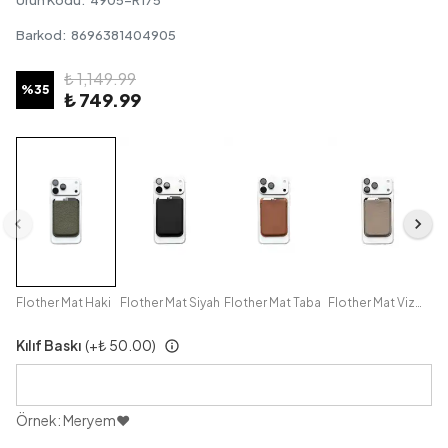
Ürün Kodu
:
4905-R175
Barkod
:
8696381404905
₺ 1,149.99
%
35
₺ 749.99
Flother Mat Haki
Flother Mat Siyah
Flother Mat Taba
Flother Mat Vizon
Kılıf Baskı
(+
₺ 50.00
)
Örnek: Meryem♥