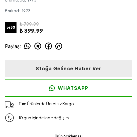
Ürün Kodu
:
1973
Barkod
:
1973
₺ 799.99
%
50
₺ 399.99
Paylaş
:
Stoğa Gelince Haber Ver
WHATSAPP
Tüm Ürünlerde Ücretsiz Kargo
10 gün içinde iade değişim
Ürün Açıklaması