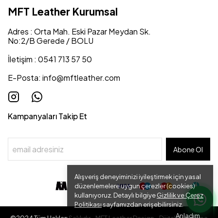
MFT Leather Kurumsal
Adres : Orta Mah. Eski Pazar Meydan Sk.
No:2/B Gerede / BOLU
İletişim : 0541 713 57 50
E-Posta:
info@mftleather.com
Kampanyaları Takip Et
Abone Ol
Alışveriş deneyiminizi iyileştirmek için yasal
düzenlemelere uygun çerezler (cookies)
kullanıyoruz. Detaylı bilgiye
Gizlilik ve Çerez
Politikası
sayfamızdan erişebilirsiniz.
Anladım