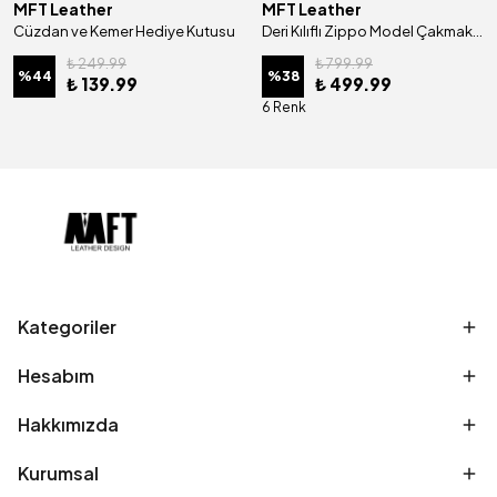
MFT Leather
MFT Leather
Cüzdan ve Kemer Hediye Kutusu
Deri Kılıflı Zippo Model Çakmak | Çakmak 5685 - Tiguan Camel
₺ 249.99
₺ 799.99
%
44
%
38
₺ 139.99
₺ 499.99
6 Renk
Kategoriler
Hesabım
Hakkımızda
Kurumsal