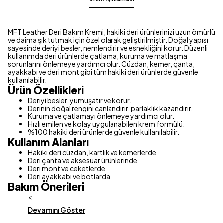
MFT Leather Deri Bakım Kremi, hakiki deri ürünlerinizi uzun ömürlü
ve daima şık tutmak için özel olarak geliştirilmiştir. Doğal yapısı
sayesinde deriyi besler, nemlendirir ve esnekliğini korur. Düzenli
kullanımda deri ürünlerde çatlama, kuruma ve matlaşma
sorunlarını önlemeye yardımcı olur. Cüzdan, kemer, çanta,
ayakkabı ve deri mont gibi tüm hakiki deri ürünlerde güvenle
kullanılabilir.
Ürün Özellikleri
Deriyi besler, yumuşatır ve korur.
Derinin doğal rengini canlandırır, parlaklık kazandırır.
Kuruma ve çatlamayı önlemeye yardımcı olur.
Hızlı emilen ve kolay uygulanabilen krem formülü.
%100 hakiki deri ürünlerde güvenle kullanılabilir.
Kullanım Alanları
Hakiki deri cüzdan, kartlık ve kemerlerde
Deri çanta ve aksesuar ürünlerinde
Deri mont ve ceketlerde
Deri ayakkabı ve botlarda
Bakım Önerileri
<
Devamını Göster