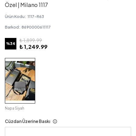
Özel | Milano 1117
Ürün Kodu
:
1117-R63
Barkod
:
8690000611117
₺ 1,899.99
%
34
₺ 1,249.99
Napa Siyah
Cüzdan Üzerine Baskı