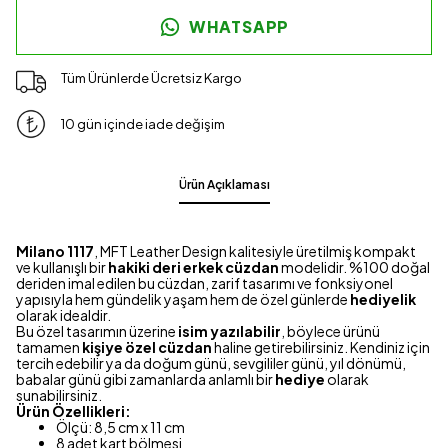
WHATSAPP
Tüm Ürünlerde Ücretsiz Kargo
10 gün içinde iade değişim
Ürün Açıklaması
Milano 1117
, MFT Leather Design kalitesiyle üretilmiş kompakt
ve kullanışlı bir
hakiki deri erkek cüzdan
modelidir. %100 doğal
deriden imal edilen bu cüzdan, zarif tasarımı ve fonksiyonel
yapısıyla hem gündelik yaşam hem de özel günlerde
hediyelik
olarak idealdir.
Bu özel tasarımın üzerine
isim yazılabilir
, böylece ürünü
tamamen
kişiye özel cüzdan
haline getirebilirsiniz. Kendiniz için
tercih edebilir ya da doğum günü, sevgililer günü, yıl dönümü,
babalar günü gibi zamanlarda anlamlı bir
hediye
olarak
sunabilirsiniz.
Ürün Özellikleri:
Ölçü: 8,5 cm x 11 cm
8 adet kart bölmesi