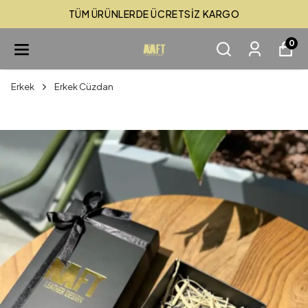
TÜM ÜRÜNLERDE ÜCRETSİZ KARGO
0
Erkek
Erkek Cüzdan