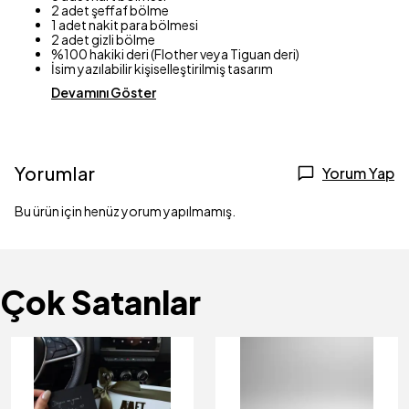
2 adet şeffaf bölme
1 adet nakit para bölmesi
2 adet gizli bölme
%100 hakiki deri (Flother veya Tiguan deri)
İsim yazılabilir kişiselleştirilmiş tasarım
Devamını Göster
Yorumlar
Yorum Yap
Bu ürün için henüz yorum yapılmamış.
Çok Satanlar