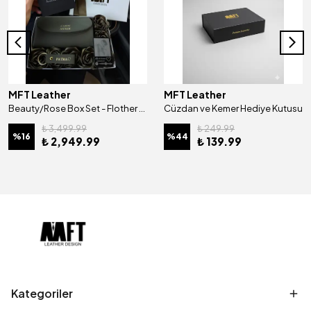
MFT Leather
MFT Leather
Beauty/Rose Box Set - Flother Mat Haki
Cüzdan ve Kemer Hediye Kutusu
₺ 3,499.99
₺ 249.99
%
16
%
44
₺ 2,949.99
₺ 139.99
Kategoriler