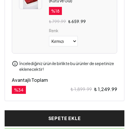
(Kutu ve Gül)
%
18
₺ 799.99
₺ 659.99
Renk
İncelediğiniz ürün ile birlikte bu ürünler de sepetinize
eklenecektir!
Avantajlı Toplam
₺ 1,899.99
₺ 1,249.99
%
34
SEPETE EKLE