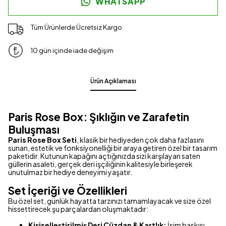
WHATSAPP
Tüm Ürünlerde Ücretsiz Kargo
10 gün içinde iade değişim
Ürün Açıklaması
Paris Rose Box: Şıklığın ve Zarafetin
Buluşması
Paris Rose Box Seti
, klasik bir hediyeden çok daha fazlasını
sunan, estetik ve fonksiyonelliği bir araya getiren özel bir tasarım
paketidir. Kutunun kapağını açtığınızda sizi karşılayan saten
güllerin asaleti, gerçek deri işçiliğinin kalitesiyle birleşerek
unutulmaz bir hediye deneyimi yaşatır.
Set İçeriği ve Özellikleri
Bu özel set, günlük hayatta tarzınızı tamamlayacak ve size özel
hissettirecek şu parçalardan oluşmaktadır:
Kişiselleştirilmiş Deri Cüzdan & Kartlık:
İsim baskısı