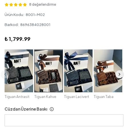
8 değerlendirme
Ürün Kodu
:
8001-M02
Barkod
:
8696384028001
₺ 1,799.99
Tiguan Antrasit
Tiguan Kahve
Tiguan Lacivert
Tiguan Taba
Cüzdan Üzerine Baskı