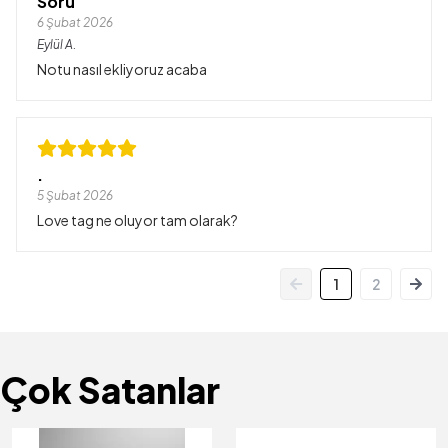
Soru
6 Şubat 2026
Eylül
A.
Notu nasıl ekliyoruz acaba
.
5 Şubat 2026
Love tag ne oluyor tam olarak?
1
2
Çok Satanlar