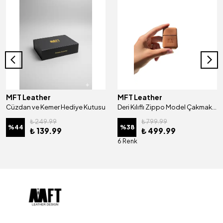
MFT Leather
MFT Leather
Cüzdan ve Kemer Hediye Kutusu
Deri Kılıflı Zippo Model Çakmak | Çakmak 5685 - Tiguan Camel
₺ 249.99
₺ 799.99
%
44
%
38
₺ 139.99
₺ 499.99
6 Renk