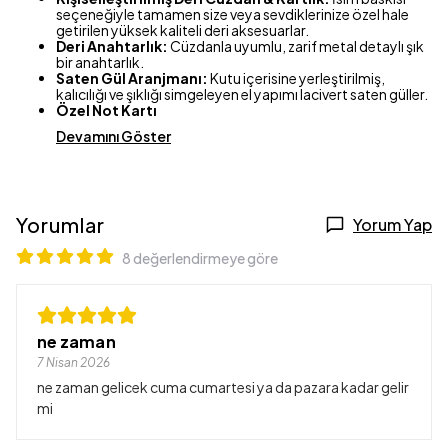
seçeneğiyle tamamen size veya sevdiklerinize özel hale
getirilen yüksek kaliteli deri aksesuarlar.
Deri Anahtarlık:
Cüzdanla uyumlu, zarif metal detaylı şık
bir anahtarlık.
Saten Gül Aranjmanı:
Kutu içerisine yerleştirilmiş,
kalıcılığı ve şıklığı simgeleyen el yapımı lacivert saten güller.
Özel Not Kartı
Devamını Göster
Yorumlar
Yorum Yap
8 değerlendirmeye göre
ne zaman
7 Nisan 2026
ne zaman gelicek cuma cumartesi ya da pazara kadar gelir
mi