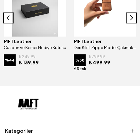
MFT Leather
MFT Leather
Cüzdan ve Kemer Hediye Kutusu
Deri Kılıflı Zippo Model Çakmak | Çakmak 5685 - Tiguan Camel
₺ 249.99
₺ 799.99
%
44
%
38
₺ 139.99
₺ 499.99
6 Renk
Kategoriler