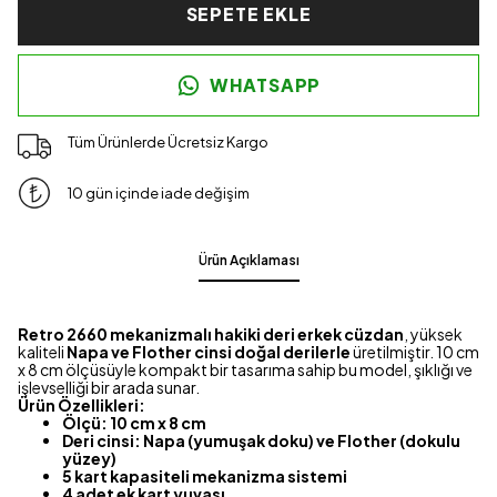
SEPETE EKLE
WHATSAPP
Tüm Ürünlerde Ücretsiz Kargo
10 gün içinde iade değişim
Ürün Açıklaması
Retro 2660 mekanizmalı hakiki deri erkek cüzdan
, yüksek
kaliteli
Napa ve Flother cinsi doğal derilerle
üretilmiştir. 10 cm
x 8 cm ölçüsüyle kompakt bir tasarıma sahip bu model, şıklığı ve
işlevselliği bir arada sunar.
Ürün Özellikleri:
Ölçü: 10 cm x 8 cm
Deri cinsi: Napa (yumuşak doku) ve Flother (dokulu
yüzey)
5 kart kapasiteli mekanizma sistemi
4 adet ek kart yuvası