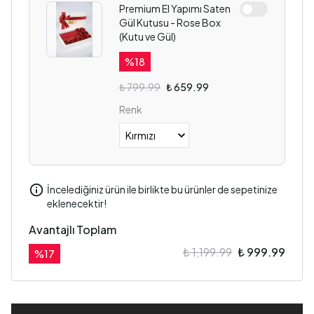
Premium El Yapımı Saten
Gül Kutusu - Rose Box
(Kutu ve Gül)
%
18
₺ 799.99
₺ 659.99
Renk
İncelediğiniz ürün ile birlikte bu ürünler de sepetinize
eklenecektir!
Avantajlı Toplam
₺ 1,199.99
₺ 999.99
%
17