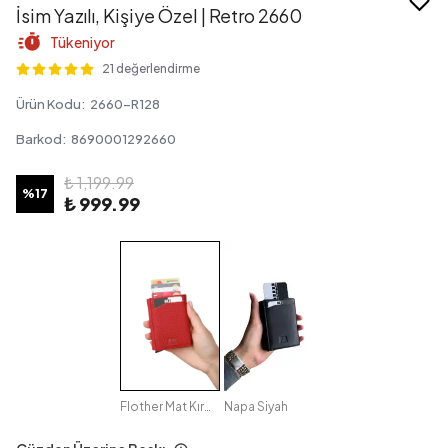
İsim Yazılı, Kişiye Özel | Retro 2660
Tükeniyor
21 değerlendirme
Ürün Kodu
:
2660-R128
Barkod
:
8690001292660
₺ 1,199.99
%
17
₺ 999.99
Flother Mat Kırmızı
Napa Siyah