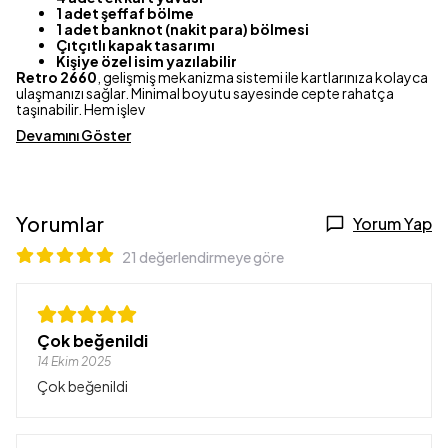
1 adet şeffaf bölme
1 adet banknot (nakit para) bölmesi
Çıtçıtlı kapak tasarımı
Kişiye özel isim yazılabilir
Retro 2660
, gelişmiş mekanizma sistemi ile kartlarınıza kolayca
ulaşmanızı sağlar. Minimal boyutu sayesinde cepte rahatça
taşınabilir. Hem işlev
Devamını Göster
Yorumlar
Yorum Yap
21 değerlendirmeye göre
Çok beğenildi
14 Ekim 2025
Çok beğenildi