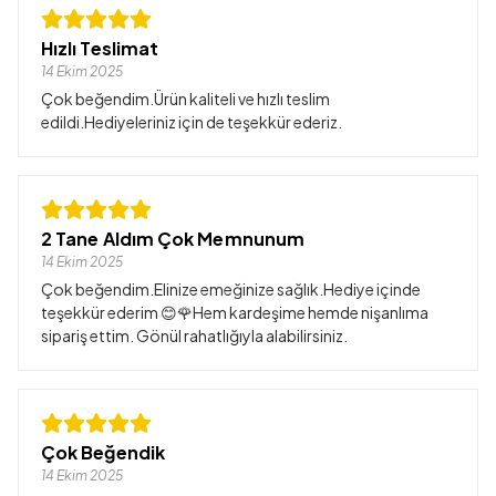
Hızlı Teslimat
14 Ekim 2025
Çok beğendim.Ürün kaliteli ve hızlı teslim
edildi.Hediyeleriniz için de teşekkür ederiz.
2 Tane Aldım Çok Memnunum
14 Ekim 2025
Çok beğendim.Elinize emeğinize sağlık.Hediye içinde
teşekkür ederim 😊🌹Hem kardeşime hemde nişanlıma
sipariş ettim. Gönül rahatlığıyla alabilirsiniz.
Çok Beğendik
14 Ekim 2025