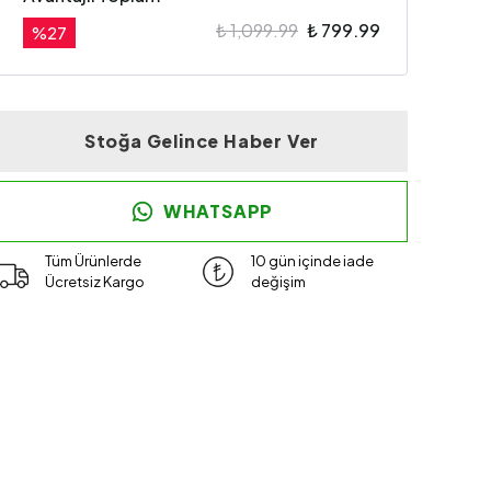
₺ 1,099.99
₺ 799.99
%
27
Stoğa Gelince Haber Ver
WHATSAPP
Tüm Ürünlerde
10 gün içinde iade
Ücretsiz Kargo
değişim