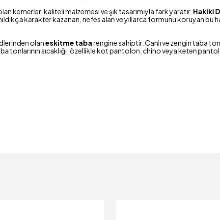
an kemerler, kaliteli malzemesi ve şık tasarımıyla fark yaratır.
Hakiki 
Kullanıldıkça karakter kazanan, nefes alan ve yıllarca formunu koruyan 
dlerinden olan
eskitme taba
rengine sahiptir. Canlı ve zengin taba to
aba tonlarının sıcaklığı, özellikle kot pantolon, chino veya keten pan