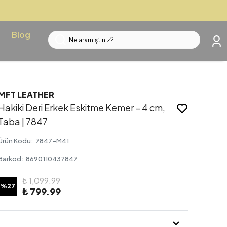
Blog
MFT LEATHER
Hakiki Deri Erkek Eskitme Kemer – 4 cm,
Taba | 7847
Ürün Kodu
:
7847-M41
Barkod
:
8690110437847
₺ 1,099.99
%
27
₺ 799.99