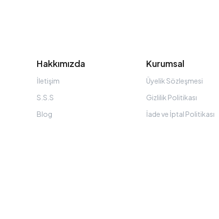
Hakkımızda
Kurumsal
İletişim
Üyelik Sözleşmesi
S.S.S
Gizlilik Politikası
Blog
İade ve İptal Politikası