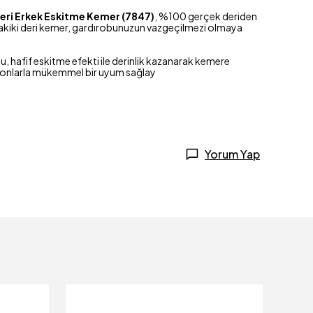
Deri Erkek Eskitme Kemer (7847)
, %100 gerçek deriden
bu hakiki deri kemer, gardırobunuzun vazgeçilmezi olmaya
nu, hafif eskitme efekti ile derinlik kazanarak kemere
tolonlarla mükemmel bir uyum sağlay
Yorum Yap