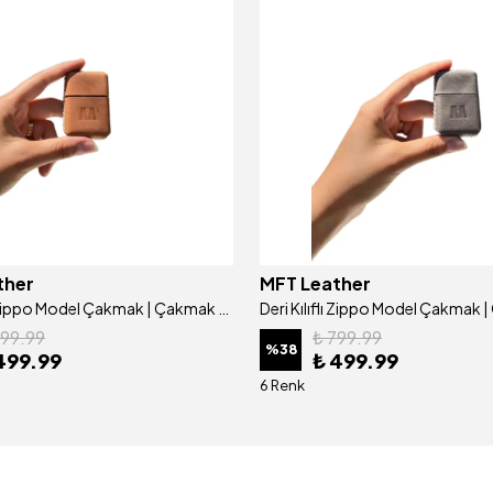
ther
MFT Leather
Deri Kılıflı Zippo Model Çakmak | Çakmak 5685 - Tiguan Camel
799.99
₺ 799.99
%
38
499.99
₺ 499.99
6 Renk