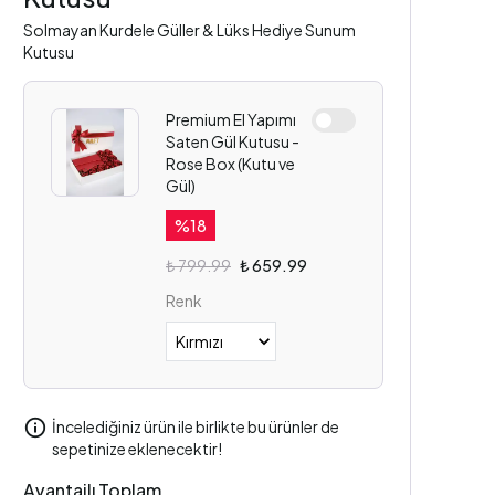
Solmayan Kurdele Güller & Lüks Hediye Sunum
Kutusu
Premium El Yapımı
Saten Gül Kutusu -
Rose Box (Kutu ve
Gül)
%
18
₺ 799.99
₺ 659.99
Renk
İncelediğiniz ürün ile birlikte bu ürünler de
sepetinize eklenecektir!
Avantajlı Toplam