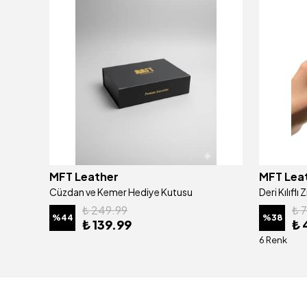
MFT Leather
MFT Lea
Hakiki Deri Erkek Cüzdan - Kartlıklı, İsim Yazılı, Kişiye Özel | Gloria 1421 - Tiguan Haki
Cüzdan ve Kemer Hediye Kutusu
₺ 249.99
₺ 
%
44
%
38
₺ 139.99
₺ 
6 Renk