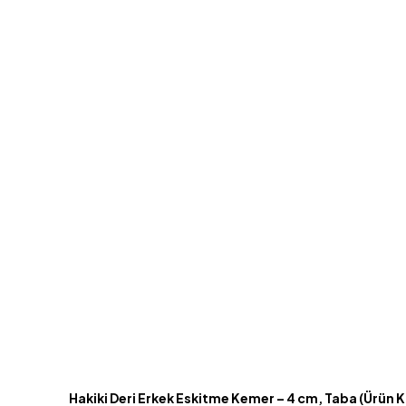
Hakiki Deri Erkek Eskitme Kemer – 4 cm, Taba (Ürün K