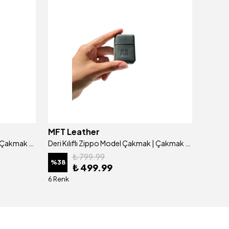
MFT Leather
MFT L
Deri Kılıflı Zippo Model Çakmak | Çakmak 5685 - Tiguan Gri
Deri Kılıflı Zippo Model Çakmak | Çakmak 5685 - Tiguan Haki
₺ 799.99
%
38
%
38
₺ 499.99
6 Renk
6 Renk