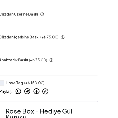
Cüzdan Üzerine Baskı
Cüzdan İçerisine Baskı
(+
₺ 75.00
)
Anahtarlık Baskı
(+
₺ 75.00
)
Love Tag
(+
₺ 150.00
)
Paylaş
:
Rose Box - Hediye Gül
Kutusu