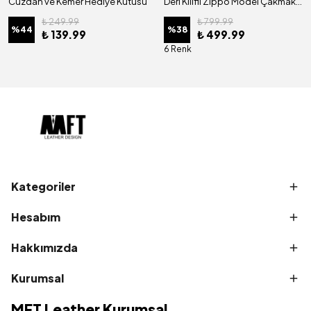
Cüzdan ve Kemer Hediye Kutusu
Deri Kılıflı Zippo Model Çakmak | Çakmak 5685 - Tiguan Camel
₺ 249.99
₺ 799.99
%
44
%
38
₺ 139.99
₺ 499.99
6 Renk
Kategoriler
Hesabım
Hakkımızda
Kurumsal
MFT Leather Kurumsal