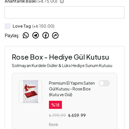
Anahtarlık Baskı
(+
₺ 75.00
)
Love Tag
(+
₺ 150.00
)
Paylaş
:
Rose Box - Hediye Gül Kutusu
Solmayan Kurdele Güller & Lüks Hediye Sunum Kutusu
Premium El Yapımı Saten
Gül Kutusu - Rose Box
(Kutu ve Gül)
%
18
₺ 799.99
₺ 659.99
Renk