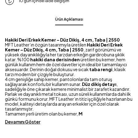
10 gün içinde iade değişim
Ürün Açıklaması
Hakiki Deri Erkek Kemer – Düz Dikiş, 4 cm, Taba | 2550
MFT Leather’ın özgün tasarımıyla üretilen
Hakiki Deri Erkek
Kemer – Düz Dikiş, 4 cm, Taba | 2550
, zarif görünümü ve
yüksek dayanıklılığıyla her tarzdan erkeğin gardırobuna şıklık
katar. %100
hakiki dana derisinden
üretilen bu kemer, hem
günlük kullanım hem de özel davetler için ideal bir tamamlayıcı
aksesuardır. Derinin doğal dokusu ve sıcak
taba rengi
, klasik
tarzı modern bir çizgiyle buluşturur.
4 cm genişliğe sahip kemer, pantolonlarda tam oturuş
sağlayarak konforlu bir kullanım sunar.
Düz dikiş detayı
,
sadeliğiyle öne çıkarak kemere minimalist bir zarafet kazandırır.
Parlak ve dayanıklı metal tokası, uzun süreli kullanımlarda dahi ilk
günkü formunu korur. MFT Leather’ın titiz işçiliğiyle hazırlanan bu
model, kaliteyi detaylarda arayan erkekler için özel olarak
tasarlanmıştır.
Tamamen yerli üretim olan bu kemer,
M
Devamını Göster