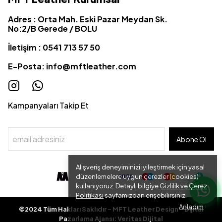
Adres : Orta Mah. Eski Pazar Meydan Sk.
No:2/B Gerede / BOLU
İletişim : 0541 713 57 50
E-Posta:
info@mftleather.com
Kampanyaları Takip Et
Abone Ol
Alışveriş deneyiminizi iyileştirmek için yasal
düzenlemelere uygun çerezler (cookies)
kullanıyoruz. Detaylı bilgiye
Gizlilik ve Çerez
Politikası
sayfamızdan erişebilirsiniz.
Anladım
©2024 Tüm Hakları Saklıdır - MFT Leather Design - Dijital
Pazarlama Ajansı:
Veritas Dijital