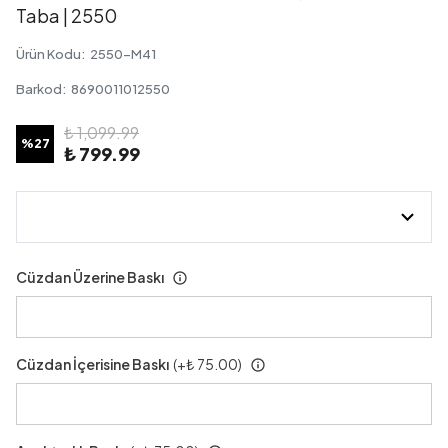
Taba | 2550
Ürün Kodu
:
2550-M41
Barkod
:
8690011012550
₺ 1,099.99
%
27
₺ 799.99
Cüzdan Üzerine Baskı
Cüzdan İçerisine Baskı
(+
₺ 75.00
)