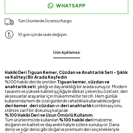
WHATSAPP
Tüm Ürünlerde Ücretsiz Kargo
10 gün içinde iade değişim
Ürün Açıklaması
Hakiki Deri Tiguan Kemer, Cüzdan ve Anahtarlık Seti - Şıklık
ve Kaliteyi Bir Arada Keşfedin
%100 hakiki deri ile üretilen
Tiguan kemer, cüzdan ve
anahtarlık seti
, şıklığı ve dayanıklılığı bir arada sunuyor. Modern
tasarımı ve yüksek kaliteli işçiliğiyle dikkat çeken bu özel set, deri
aksesuarlar arayanlar için mükemmel bir tercih. Hem günlük
kullanımda hem de özel günlerde rahatlıkla kullanabileceğiniz
deri kemer
,
deri cüzdan
ve
deri anahtarlık
kombinasyonu,
stilinize zarif bir dokunuş katacak.
%100 Hakiki Deri ve Uzun Ömürlü Kullanım
Tüm ürünlerimizde kullanılan
%100 hakiki deri
malzeme,
doğanın en kaliteli ve dayanıklı haliyle sizlere sunuluyor. Dana
derisi ve sığır derisi gibi doğal ve premium deri seçenekleriyle