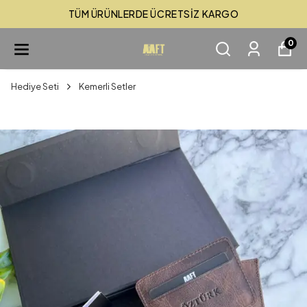
TÜM ÜRÜNLERDE ÜCRETSİZ KARGO
0
Hediye Seti
Kemerli Setler