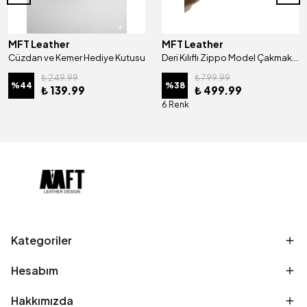
MFT Leather
MFT Leather
Cüzdan ve Kemer Hediye Kutusu
Deri Kılıflı Zippo Model Çakmak | Çakmak 5685 - Tiguan Camel
₺ 249.99
₺ 799.99
%
44
%
38
₺ 139.99
₺ 499.99
6 Renk
Kategoriler
Hesabım
Hakkımızda