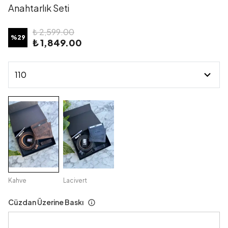
Anahtarlık Seti
₺ 2,599.00
%
29
₺ 1,849.00
Kahve
Lacivert
Cüzdan Üzerine Baskı