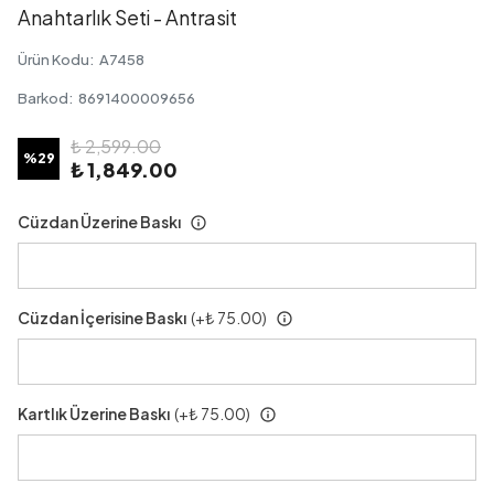
Anahtarlık Seti - Antrasit
Ürün Kodu
:
A7458
Barkod
:
8691400009656
₺ 2,599.00
%
29
₺ 1,849.00
Cüzdan Üzerine Baskı
Cüzdan İçerisine Baskı
(+
₺ 75.00
)
Kartlık Üzerine Baskı
(+
₺ 75.00
)