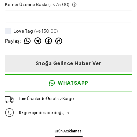
Kemer Üzerine Baskı
(+
₺ 75.00
)
Love Tag
(+
₺ 150.00
)
Paylaş
:
Stoğa Gelince Haber Ver
WHATSAPP
Tüm Ürünlerde Ücretsiz Kargo
10 gün içinde iade değişim
Ürün Açıklaması