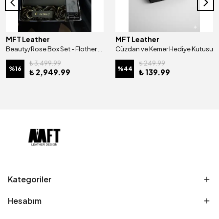
MFT Leather
MFT Leather
Beauty/Rose Box Set - Flother Mat Haki
Cüzdan ve Kemer Hediye Kutusu
₺ 3,499.99
₺ 249.99
%
16
%
44
₺ 2,949.99
₺ 139.99
Kategoriler
Hesabım