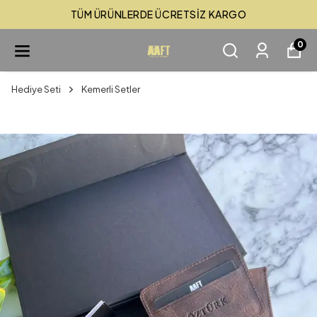
TÜM ÜRÜNLERDE ÜCRETSİZ KARGO
0
Hediye Seti
Kemerli Setler