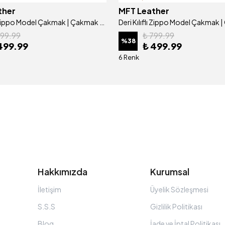
ther
MFT Leather
Deri Kılıflı Zippo Model Çakmak | Çakmak 5685 - Tiguan Camel
799.99
₺ 799.99
%
38
499.99
₺ 499.99
6 Renk
Hakkımızda
Kurumsal
İletişim
Üyelik Sözleşmesi
S.S.S
Gizlilik Politikası
Blog
İade ve İptal Politikası