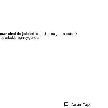
guan cinsi doğal deri
ile üretilen bu çanta, estetik
de erkekler için uygundur.
Yorum Yap