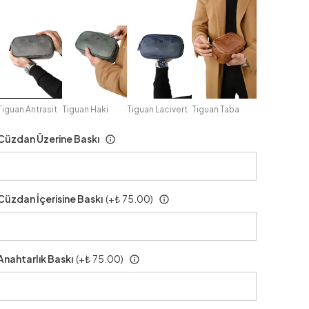
Tiguan Antrasit
Tiguan Haki
Tiguan Lacivert
Tiguan Taba
Cüzdan Üzerine Baskı
Cüzdan İçerisine Baskı
(+
₺ 75.00
)
Anahtarlık Baskı
(+
₺ 75.00
)