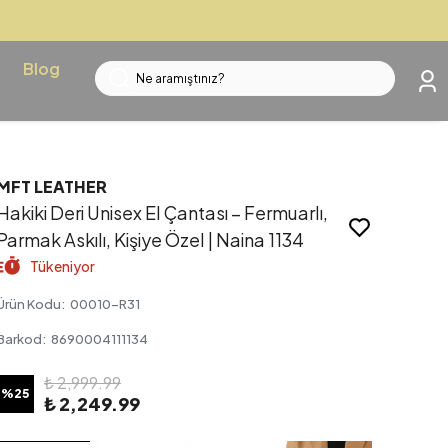
Blog
MFT LEATHER
Hakiki Deri Unisex El Çantası – Fermuarlı,
Parmak Askılı, Kişiye Özel | Naina 1134
Tükeniyor
Ürün Kodu
:
00010-R31
Barkod
:
8690004111134
₺ 2,999.99
%
25
₺ 2,249.99