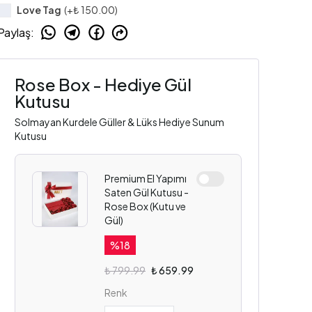
Love Tag
(+
₺ 150.00
)
Paylaş
:
Rose Box - Hediye Gül
Kutusu
Solmayan Kurdele Güller & Lüks Hediye Sunum
Kutusu
Premium El Yapımı
Saten Gül Kutusu -
Rose Box (Kutu ve
Gül)
%
18
₺ 799.99
₺ 659.99
Renk