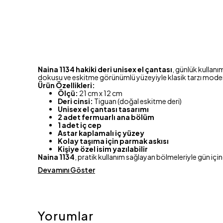
Naina 1134 hakiki deri unisex el çantası
, günlük kullanı
dokusu ve eskitme görünümlü yüzeyiyle klasik tarzı moder
Ürün Özellikleri:
Ölçü:
21 cm x 12 cm
Deri cinsi:
Tiguan (doğal eskitme deri)
Unisex el çantası tasarımı
2 adet fermuarlı ana bölüm
1 adet iç cep
Astar kaplamalı iç yüzey
Kolay taşıma için parmak askısı
Kişiye özel isim yazılabilir
Naina 1134
, pratik kullanım sağlayan bölmeleriyle gün için
Devamını Göster
Yorumlar