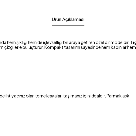
Ürün Açıklaması
mda hem şıklığı hem de işlevselliği bir araya getiren özel bir modeldir.
Ti
n çizgilerle buluşturur. Kompakt tasarımı sayesinde hem kadınlar hem 
de ihtiyacınız olan temel eşyaları taşımanız için idealdir. Parmak ask