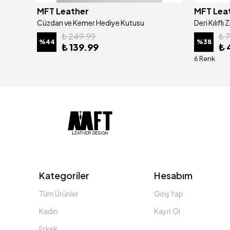
MFT Leather
MFT Lea
Hakiki Deri Erkek Çift Renk Cüzdan | Prag 5317
Cüzdan ve Kemer Hediye Kutusu
₺ 249.99
₺ 
%
44
%
38
₺ 139.99
₺ 
6 Renk
Kategoriler
Hesabım
Tüm Ürünler
Giriş Yap
Kadın
Kayıt Ol
Erkek