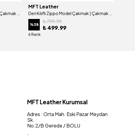
MFT Leather
MFT L
Deri Kılıflı Zippo Model Çakmak | Çakmak 5685 - Tiguan Gri
Deri Kılıflı Zippo Model Çakmak | Çakmak 5685 - Tiguan Haki
₺ 799.99
%
38
%
38
₺ 499.99
6 Renk
6 Renk
MFT Leather Kurumsal
Adres : Orta Mah. Eski Pazar Meydan
Sk.
No:2/B Gerede / BOLU