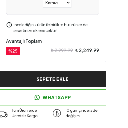
İncelediğiniz ürün ile birlikte bu ürünler de
sepetinize eklenecektir!
Avantajlı Toplam
₺ 2,999.99
₺ 2,249.99
%
25
SEPETE EKLE
WHATSAPP
Tüm Ürünlerde
10 gün içinde iade
Ücretsiz Kargo
değişim